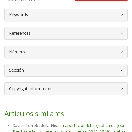
##plugins.themes.bootstrap3.article.d
Keywords
References
Número
Sección
Copyright Information
Artículos similares
Xavier Torrebadella Flix,
La aportación bibliográfica de Joan
Bardina a la Educación Física moderna (1911-1939)
,
Cabás.