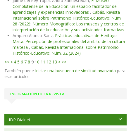
Jaime del Rey Tapia, Andra Santiesteban,
El Museo
Complutense de la Educación: un espacio facilitador de
aprendizajes y experiencias innovadoras
,
Cabás. Revista
Internacional sobre Patrimonio Histórico-Educativo: Núm.
28 (2022): Número Monográfico: Los museos y centros de
interpretación de la educación y sus actividades formativas
Amparo Alonso-Sanz,
Prácticas educativas de Heritage
Malta: Percepción de profesionales del ámbito de la cultura
maltesa
,
Cabás. Revista Internacional sobre Patrimonio
Histórico-Educativo: Núm. 32 (2024)
<<
<
4
5
6
7
8
9
10
11
12
13
>
>>
También puede
Iniciar una búsqueda de similitud avanzada
para
este artículo.
INFORMACIÓN DE LA REVISTA
IDR Dialnet