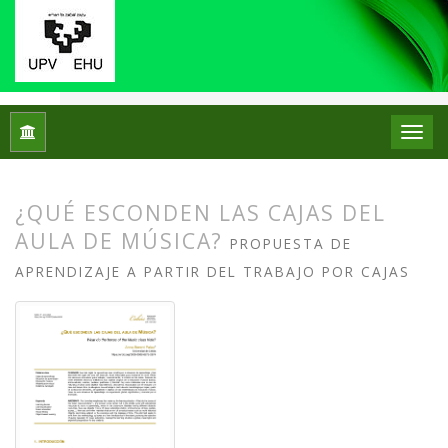
Inicio
Archivos
Núm. 31 (2024): Monográfico: Didáctica del 
¿QUÉ ESCONDEN LAS CAJAS DEL
AULA DE MÚSICA?
PROPUESTA DE
APRENDIZAJE A PARTIR DEL TRABAJO POR CAJAS
##plugins.themes.bootstrap3.article.
##plugins.themes.bootstrap3.article.