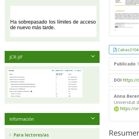
Cabas3104
JCR-JIF
Publicado
1
DOI
https:/
Anna Beren
Universitat 
https://o
Información
Resume
Para lectores/as