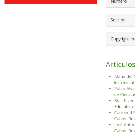
Número
Sección
Copyright I
Artículos
María del 
lectoescri
Pablo Álva
de Ciencia
Blas River
Educativo:
Carmend S
Cabás. Rev
José Anto
Cabás. Rev