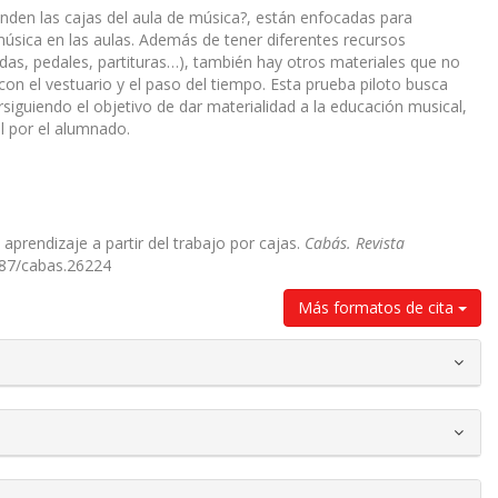
onden las cajas del aula de música?, están enfocadas para
 música en las aulas. Además de tener diferentes recursos
das, pedales, partituras…), también hay otros materiales que no
on el vestuario y el paso del tiempo. Esta prueba piloto busca
ersiguiendo el objetivo de dar materialidad a la educación musical,
al por el alumnado.
aprendizaje a partir del trabajo por cajas.
Cabás. Revista
1387/cabas.26224
Más formatos de cita