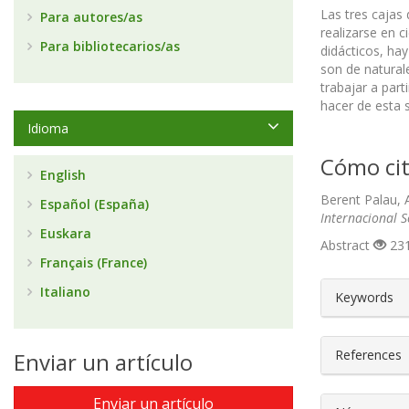
Las tres cajas
Para autores/as
realizarse en 
Para bibliotecarios/as
didácticos, ha
son de natural
trabajar a part
hacer de esta s
Idioma
Cómo cit
English
Berent Palau, A
Español (España)
Internacional 
Euskara
Abstract
231
Français (France)
##plugin
Italiano
Keywords
References
Enviar un artículo
Enviar un artículo