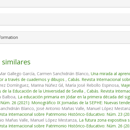
nformation
 similares
Mar Gallego García, Carmen Sanchidrián Blanco,
Una mirada al apren
tor a través de cuadernos y dibujos
,
Cabás. Revista Internacional sob
rez Domínguez, Marina Núñez Gil, María José Rebollo Espinosa,
Viaj
s de la Educación de la Universidad de Sevilla
,
Cabás. Revista Interna
a Balboa,
La educación primaria en Jódar en la primera década del si
 Núm. 26 (2021): Monográfico IX Jornadas de la SEPHE: Nuevas tenden
anchidrián Blanco, José Antonio Mañas Valle, Manuel López Mestan
ista Internacional sobre Patrimonio Histórico-Educativo: Núm. 23 (20
nio Mañas Valle, Manuel López Mestanza,
La futura zona expositiva 
ista Internacional sobre Patrimonio Histórico-Educativo: Núm. 26 (2