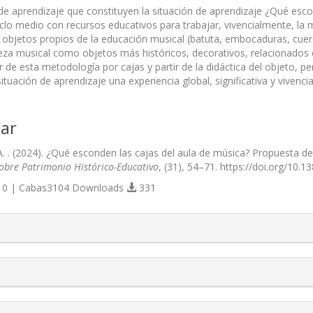
 de aprendizaje que constituyen la situación de aprendizaje ¿Qué esc
ciclo medio con recursos educativos para trabajar, vivencialmente, la
y objetos propios de la educación musical (batuta, embocaduras, cuer
eza musical como objetos más históricos, decorativos, relacionados c
ir de esta metodología por cajas y partir de la didáctica del objeto, p
ituación de aprendizaje una experiencia global, significativa y vivenci
ar
. . (2024). ¿Qué esconden las cajas del aula de música? Propuesta de 
Sobre Patrimonio Histórico-Educativo
, (31), 54–71. https://doi.org/10.
0 | Cabas3104 Downloads
331
s.themes.bootstrap3.article.details##