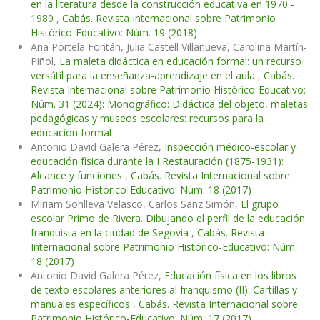
en la literatura desde la construcción educativa en 1970 -
1980
,
Cabás. Revista Internacional sobre Patrimonio
Histórico-Educativo: Núm. 19 (2018)
Ana Portela Fontán, Julia Castell Villanueva, Carolina Martín-
Piñol,
La maleta didáctica en educación formal: un recurso
versátil para la enseñanza-aprendizaje en el aula
,
Cabás.
Revista Internacional sobre Patrimonio Histórico-Educativo:
Núm. 31 (2024): Monográfico: Didáctica del objeto, maletas
pedagógicas y museos escolares: recursos para la
educación formal
Antonio David Galera Pérez,
Inspección médico-escolar y
educación física durante la I Restauración (1875-1931):
Alcance y funciones
,
Cabás. Revista Internacional sobre
Patrimonio Histórico-Educativo: Núm. 18 (2017)
Miriam Sonlleva Velasco, Carlos Sanz Simón,
El grupo
escolar Primo de Rivera. Dibujando el perfil de la educación
franquista en la ciudad de Segovia
,
Cabás. Revista
Internacional sobre Patrimonio Histórico-Educativo: Núm.
18 (2017)
Antonio David Galera Pérez,
Educación física en los libros
de texto escolares anteriores al franquismo (II): Cartillas y
manuales específicos
,
Cabás. Revista Internacional sobre
Patrimonio Histórico-Educativo: Núm. 17 (2017)