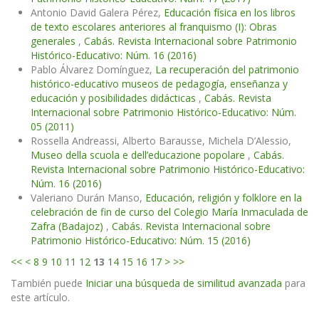
Antonio David Galera Pérez,
Educación física en los libros
de texto escolares anteriores al franquismo (I): Obras
generales
,
Cabás. Revista Internacional sobre Patrimonio
Histórico-Educativo: Núm. 16 (2016)
Pablo Álvarez Domínguez,
La recuperación del patrimonio
histórico-educativo museos de pedagogía, enseñanza y
educación y posibilidades didácticas
,
Cabás. Revista
Internacional sobre Patrimonio Histórico-Educativo: Núm.
05 (2011)
Rossella Andreassi, Alberto Barausse, Michela D’Alessio,
Museo della scuola e dell’educazione popolare
,
Cabás.
Revista Internacional sobre Patrimonio Histórico-Educativo:
Núm. 16 (2016)
Valeriano Durán Manso,
Educación, religión y folklore en la
celebración de fin de curso del Colegio María Inmaculada de
Zafra (Badajoz)
,
Cabás. Revista Internacional sobre
Patrimonio Histórico-Educativo: Núm. 15 (2016)
<<
<
8
9
10
11
12
13
14
15
16
17
>
>>
También puede
Iniciar una búsqueda de similitud avanzada
para
este artículo.