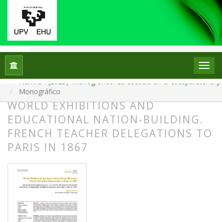
Inicio
Archivos
Núm. 34 (2025): Monográfico: La escuela en el escaparate: el p
Monográfico
WORLD EXHIBITIONS AND
EDUCATIONAL NATION-BUILDING.
FRENCH TEACHER DELEGATIONS TO
PARIS IN 1867
##plugins.themes.bootstrap3.article.
##plugins.themes.bootstrap3.article.