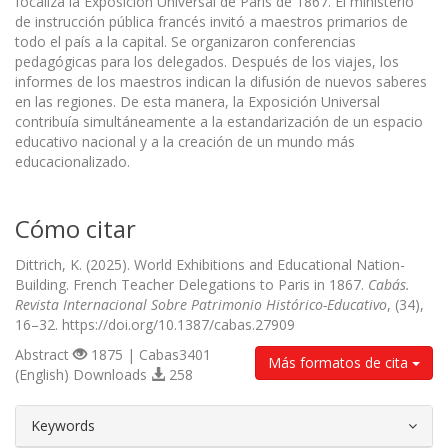
focaliza la Exposición Universal de París de 1867. El ministerio
de instrucción pública francés invitó a maestros primarios de
todo el país a la capital. Se organizaron conferencias
pedagógicas para los delegados. Después de los viajes, los
informes de los maestros indican la difusión de nuevos saberes
en las regiones. De esta manera, la Exposición Universal
contribuía simultáneamente a la estandarización de un espacio
educativo nacional y a la creación de un mundo más
educacionalizado.
Cómo citar
Dittrich, K. (2025). World Exhibitions and Educational Nation-
Building. French Teacher Delegations to Paris in 1867.
Cabás.
Revista Internacional Sobre Patrimonio Histórico-Educativo
, (34),
16–32. https://doi.org/10.1387/cabas.27909
Abstract
1875 | Cabas3401
Más formatos de cita
(English) Downloads
258
##plugins.themes.bootstrap3.article.d
Keywords