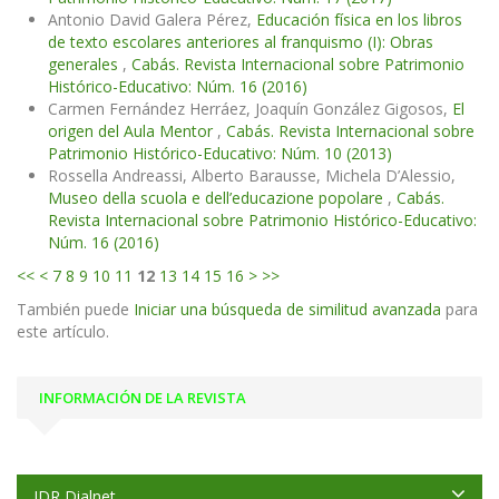
Antonio David Galera Pérez,
Educación física en los libros
de texto escolares anteriores al franquismo (I): Obras
generales
,
Cabás. Revista Internacional sobre Patrimonio
Histórico-Educativo: Núm. 16 (2016)
Carmen Fernández Herráez, Joaquín González Gigosos,
El
origen del Aula Mentor
,
Cabás. Revista Internacional sobre
Patrimonio Histórico-Educativo: Núm. 10 (2013)
Rossella Andreassi, Alberto Barausse, Michela D’Alessio,
Museo della scuola e dell’educazione popolare
,
Cabás.
Revista Internacional sobre Patrimonio Histórico-Educativo:
Núm. 16 (2016)
<<
<
7
8
9
10
11
12
13
14
15
16
>
>>
También puede
Iniciar una búsqueda de similitud avanzada
para
este artículo.
INFORMACIÓN DE LA REVISTA
IDR Dialnet