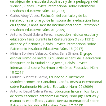
un objeto de la escuela disciplinada y de la pedagogía del
silencio
,
Cabás. Revista Internacional sobre Patrimonio
Histórico-Educativo: Núm. 30 (2023)
Carlos Aboy Voces,
Evolución del currículo y de las
instalaciones a lo largo de la historia de la educación física
en España
,
Cabás. Revista Internacional sobre Patrimonio
Histórico-Educativo: Núm. 01 (2009)
Antonio David Galera Pérez,
Inspección médico-escolar y
educación física durante la I Restauración (1875-1931):
Alcance y funciones
,
Cabás. Revista Internacional sobre
Patrimonio Histórico-Educativo: Núm. 18 (2017)
Miriam Sonlleva Velasco, Carlos Sanz Simón,
El grupo
escolar Primo de Rivera. Dibujando el perfil de la educación
franquista en la ciudad de Segovia
,
Cabás. Revista
Internacional sobre Patrimonio Histórico-Educativo: Núm.
18 (2017)
Clotilde Gutiérrez García,
Educación e Ilustración.
Manifestaciones en Cantabria
,
Cabás. Revista Internacional
sobre Patrimonio Histórico-Educativo: Núm. 02 (2009)
Antonio David Galera Pérez,
Educación física en los libros
de texto escolares anteriores al franquismo (II): Cartillas y
manuales específicos
,
Cabás. Revista Internacional sobre
Patrimonio Histórico-Educativo: Núm. 17 (2017)