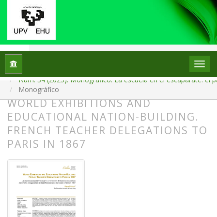
Inicio
Archivos
Núm. 34 (2025): Monográfico: La escuela en el escaparate: el p
Monográfico
WORLD EXHIBITIONS AND
EDUCATIONAL NATION-BUILDING.
FRENCH TEACHER DELEGATIONS TO
PARIS IN 1867
##plugins.themes.bootstrap3.article.
##plugins.themes.bootstrap3.article.