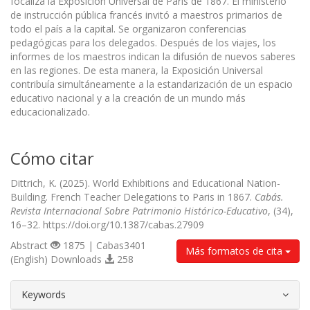
focaliza la Exposición Universal de París de 1867. El ministerio
de instrucción pública francés invitó a maestros primarios de
todo el país a la capital. Se organizaron conferencias
pedagógicas para los delegados. Después de los viajes, los
informes de los maestros indican la difusión de nuevos saberes
en las regiones. De esta manera, la Exposición Universal
contribuía simultáneamente a la estandarización de un espacio
educativo nacional y a la creación de un mundo más
educacionalizado.
Cómo citar
Dittrich, K. (2025). World Exhibitions and Educational Nation-
Building. French Teacher Delegations to Paris in 1867.
Cabás.
Revista Internacional Sobre Patrimonio Histórico-Educativo
, (34),
16–32. https://doi.org/10.1387/cabas.27909
Abstract
1875 | Cabas3401
Más formatos de cita
(English) Downloads
258
##plugins.themes.bootstrap3.article.d
Keywords