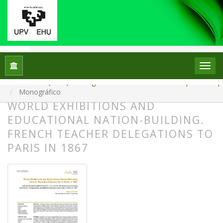
Inicio
Archivos
Núm. 34 (2025): Monográfico: La escuela en el escaparate: el p
Monográfico
WORLD EXHIBITIONS AND
EDUCATIONAL NATION-BUILDING.
FRENCH TEACHER DELEGATIONS TO
PARIS IN 1867
##plugins.themes.bootstrap3.article.
##plugins.themes.bootstrap3.article.