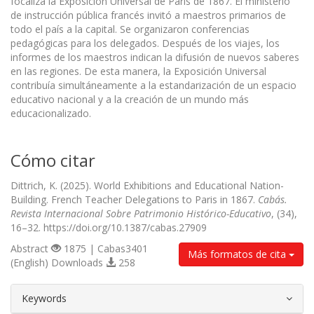
focaliza la Exposición Universal de París de 1867. El ministerio
de instrucción pública francés invitó a maestros primarios de
todo el país a la capital. Se organizaron conferencias
pedagógicas para los delegados. Después de los viajes, los
informes de los maestros indican la difusión de nuevos saberes
en las regiones. De esta manera, la Exposición Universal
contribuía simultáneamente a la estandarización de un espacio
educativo nacional y a la creación de un mundo más
educacionalizado.
Cómo citar
Dittrich, K. (2025). World Exhibitions and Educational Nation-
Building. French Teacher Delegations to Paris in 1867.
Cabás.
Revista Internacional Sobre Patrimonio Histórico-Educativo
, (34),
16–32. https://doi.org/10.1387/cabas.27909
Abstract
1875 | Cabas3401
Más formatos de cita
(English) Downloads
258
##plugins.themes.bootstrap3.article.d
Keywords