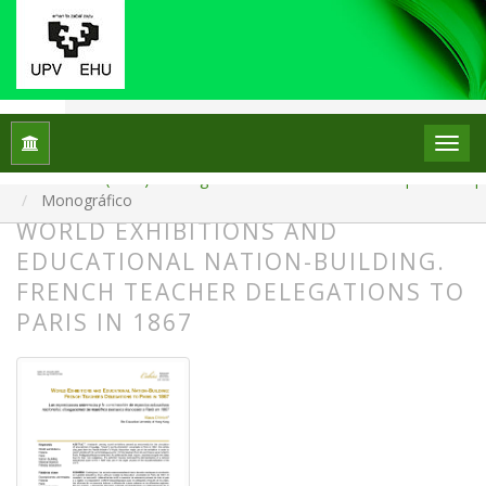
Inicio
Archivos
Núm. 34 (2025): Monográfico: La escuela en el escaparate: el p
Monográfico
WORLD EXHIBITIONS AND
EDUCATIONAL NATION-BUILDING.
FRENCH TEACHER DELEGATIONS TO
PARIS IN 1867
##plugins.themes.bootstrap3.article.
##plugins.themes.bootstrap3.article.