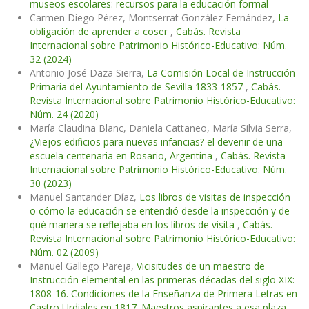
museos escolares: recursos para la educación formal
Carmen Diego Pérez, Montserrat González Fernández,
La
obligación de aprender a coser
,
Cabás. Revista
Internacional sobre Patrimonio Histórico-Educativo: Núm.
32 (2024)
Antonio José Daza Sierra,
La Comisión Local de Instrucción
Primaria del Ayuntamiento de Sevilla 1833-1857
,
Cabás.
Revista Internacional sobre Patrimonio Histórico-Educativo:
Núm. 24 (2020)
María Claudina Blanc, Daniela Cattaneo, María Silvia Serra,
¿Viejos edificios para nuevas infancias? el devenir de una
escuela centenaria en Rosario, Argentina
,
Cabás. Revista
Internacional sobre Patrimonio Histórico-Educativo: Núm.
30 (2023)
Manuel Santander Díaz,
Los libros de visitas de inspección
o cómo la educación se entendió desde la inspección y de
qué manera se reflejaba en los libros de visita
,
Cabás.
Revista Internacional sobre Patrimonio Histórico-Educativo:
Núm. 02 (2009)
Manuel Gallego Pareja,
Vicisitudes de un maestro de
Instrucción elemental en las primeras décadas del siglo XIX:
1808-16. Condiciones de la Enseñanza de Primera Letras en
Castro Urdiales en 1817. Maestros aspirantes a esa plaza