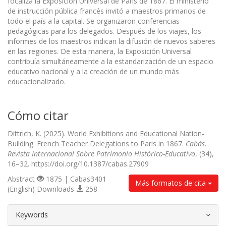
focaliza la Exposición Universal de París de 1867. El ministerio
de instrucción pública francés invitó a maestros primarios de
todo el país a la capital. Se organizaron conferencias
pedagógicas para los delegados. Después de los viajes, los
informes de los maestros indican la difusión de nuevos saberes
en las regiones. De esta manera, la Exposición Universal
contribuía simultáneamente a la estandarización de un espacio
educativo nacional y a la creación de un mundo más
educacionalizado.
Cómo citar
Dittrich, K. (2025). World Exhibitions and Educational Nation-
Building. French Teacher Delegations to Paris in 1867.
Cabás.
Revista Internacional Sobre Patrimonio Histórico-Educativo
, (34),
16–32. https://doi.org/10.1387/cabas.27909
Abstract
1875 | Cabas3401
Más formatos de cita
(English) Downloads
258
##plugins.themes.bootstrap3.article.d
Keywords