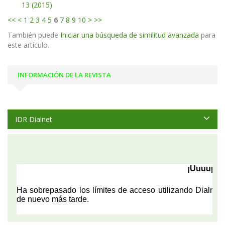
13 (2015)
<<
<
1
2
3
4
5
6
7
8
9
10
>
>>
También puede
Iniciar una búsqueda de similitud avanzada
para
este artículo.
INFORMACIÓN DE LA REVISTA
IDR Dialnet