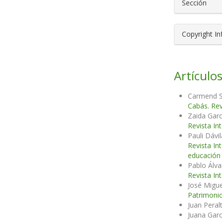
Sección
Copyright I
Artículos
Carmend S
Cabás. Rev
Zaida Garc
Revista In
Pauli Dávi
Revista In
educación 
Pablo Álv
Revista In
José Migu
Patrimonio
Juan Peral
Juana Gar