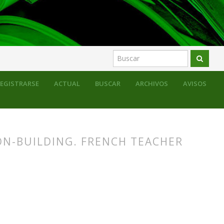
l mercado escolar entre los siglos XIX y XX
EGISTRARSE
ACTUAL
BUSCAR
ARCHIVOS
AVISOS
ON-BUILDING. FRENCH TEACHER