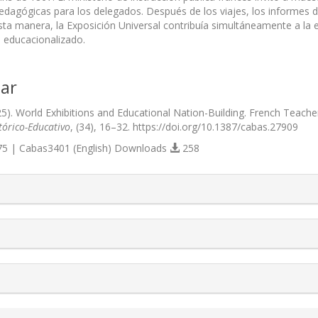
edagógicas para los delegados. Después de los viajes, los informes d
sta manera, la Exposición Universal contribuía simultáneamente a la e
educacionalizado.
ar
025). World Exhibitions and Educational Nation-Building. French Teache
tórico-Educativo
, (34), 16–32. https://doi.org/10.1387/cabas.27909
5 | Cabas3401 (English) Downloads
258
s.themes.bootstrap3.article.details##