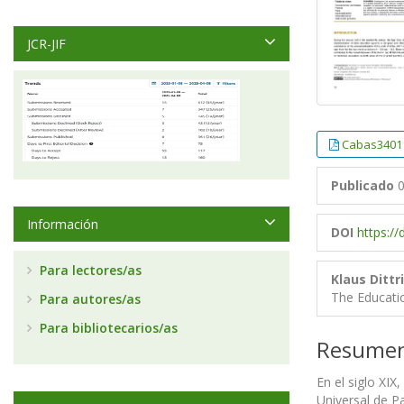
JCR-JIF
Cabas3401 
Publicado
0
Información
DOI
https:/
Para lectores/as
Klaus Dittr
The Educati
Para autores/as
Para bibliotecarios/as
Resume
En el siglo XIX
Universal de Pa