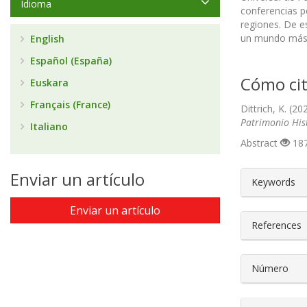
Idioma
conferencias p
regiones. De e
un mundo más 
English
Español (España)
Cómo cit
Euskara
Français (France)
Dittrich, K. (2
Patrimonio His
Italiano
Abstract
187
##plugin
Enviar un artículo
Keywords
Enviar un artículo
References
Número