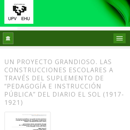
Inicio
Archivos
Núm. 30 (2023)
Artículos
UN PROYECTO GRANDIOSO. LAS
CONSTRUCCIONES ESCOLARES A
TRAVÉS DEL SUPLEMENTO DE
“PEDAGOGÍA E INSTRUCCIÓN
PÚBLICA” DEL DIARIO EL SOL (1917-
1921)
##plugins.themes.bootstrap3.article.
##plugins.themes.bootstrap3.article.