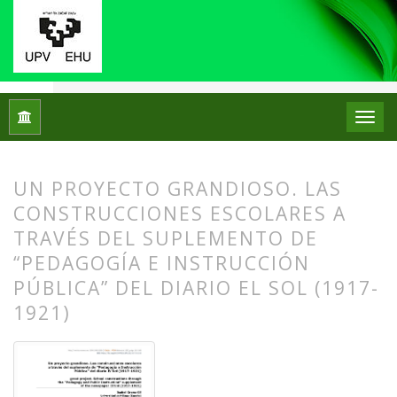
Inicio
Archivos
Núm. 30 (2023)
Artículos
UN PROYECTO GRANDIOSO. LAS
CONSTRUCCIONES ESCOLARES A
TRAVÉS DEL SUPLEMENTO DE
“PEDAGOGÍA E INSTRUCCIÓN
PÚBLICA” DEL DIARIO EL SOL (1917-
1921)
##plugins.themes.bootstrap3.article.
##plugins.themes.bootstrap3.article.