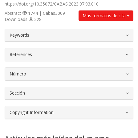
https://doi.org/10.35072/CABAS.2023.97.93.010
Abstract
1744 | Cabas3009
Más formatos de cita
Downloads
328
##plugins.themes.bootstrap3.article.d
Keywords
References
Número
Sección
Copyright Information