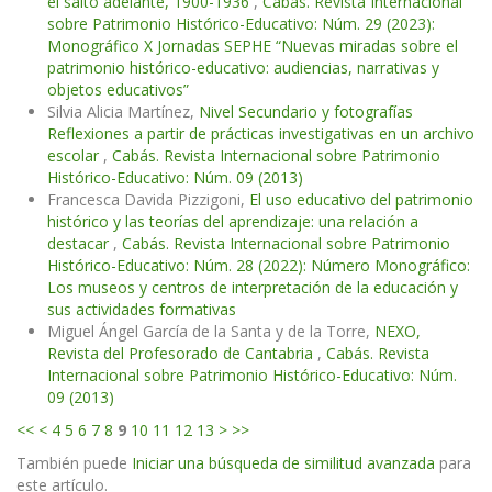
el salto adelante, 1900-1936
,
Cabás. Revista Internacional
sobre Patrimonio Histórico-Educativo: Núm. 29 (2023):
Monográfico X Jornadas SEPHE “Nuevas miradas sobre el
patrimonio histórico-educativo: audiencias, narrativas y
objetos educativos”
Silvia Alicia Martínez,
Nivel Secundario y fotografías
Reflexiones a partir de prácticas investigativas en un archivo
escolar
,
Cabás. Revista Internacional sobre Patrimonio
Histórico-Educativo: Núm. 09 (2013)
Francesca Davida Pizzigoni,
El uso educativo del patrimonio
histórico y las teorías del aprendizaje: una relación a
destacar
,
Cabás. Revista Internacional sobre Patrimonio
Histórico-Educativo: Núm. 28 (2022): Número Monográfico:
Los museos y centros de interpretación de la educación y
sus actividades formativas
Miguel Ángel García de la Santa y de la Torre,
NEXO,
Revista del Profesorado de Cantabria
,
Cabás. Revista
Internacional sobre Patrimonio Histórico-Educativo: Núm.
09 (2013)
<<
<
4
5
6
7
8
9
10
11
12
13
>
>>
También puede
Iniciar una búsqueda de similitud avanzada
para
este artículo.