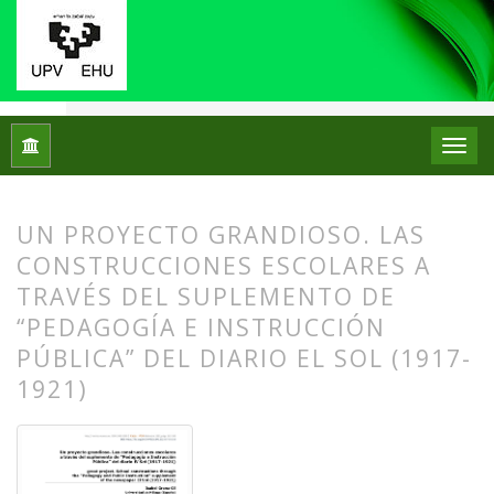
Inicio
Archivos
Núm. 30 (2023)
Artículos
UN PROYECTO GRANDIOSO. LAS
CONSTRUCCIONES ESCOLARES A
TRAVÉS DEL SUPLEMENTO DE
“PEDAGOGÍA E INSTRUCCIÓN
PÚBLICA” DEL DIARIO EL SOL (1917-
1921)
##plugins.themes.bootstrap3.article.
##plugins.themes.bootstrap3.article.