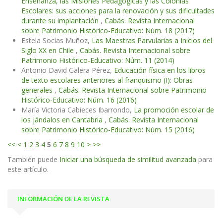
Enseñanza, las Misiones Pedagógicas y las Colonias
Escolares: sus acciones para la renovación y sus dificultades
durante su implantación
,
Cabás. Revista Internacional
sobre Patrimonio Histórico-Educativo: Núm. 18 (2017)
Estela Socías Muñoz,
Las Maestras Parvularias a Inicios del
Siglo XX en Chile
,
Cabás. Revista Internacional sobre
Patrimonio Histórico-Educativo: Núm. 11 (2014)
Antonio David Galera Pérez,
Educación física en los libros
de texto escolares anteriores al franquismo (I): Obras
generales
,
Cabás. Revista Internacional sobre Patrimonio
Histórico-Educativo: Núm. 16 (2016)
María Victoria Cabieces Ibarrondo,
La promoción escolar de
los jándalos en Cantabria
,
Cabás. Revista Internacional
sobre Patrimonio Histórico-Educativo: Núm. 15 (2016)
<<
<
1
2
3
4
5
6
7
8
9
10
>
>>
También puede
Iniciar una búsqueda de similitud avanzada
para
este artículo.
INFORMACIÓN DE LA REVISTA