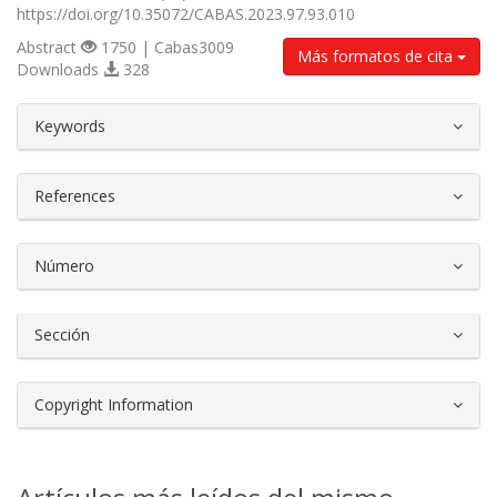
https://doi.org/10.35072/CABAS.2023.97.93.010
Abstract
1750 | Cabas3009
Más formatos de cita
Downloads
328
##plugins.themes.bootstrap3.article.d
Keywords
References
Número
Sección
Copyright Information