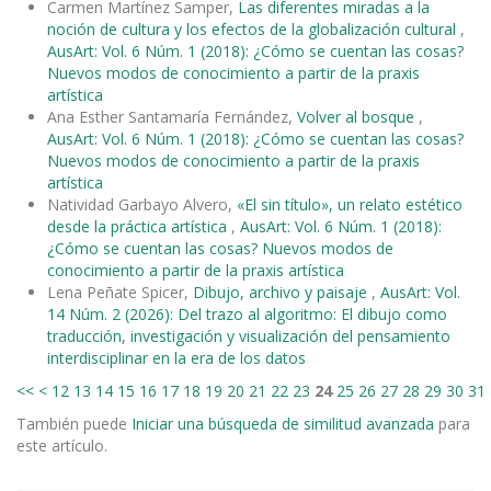
Carmen Martínez Samper,
Las diferentes miradas a la
noción de cultura y los efectos de la globalización cultural
,
AusArt: Vol. 6 Núm. 1 (2018): ¿Cómo se cuentan las cosas?
Nuevos modos de conocimiento a partir de la praxis
artística
Ana Esther Santamaría Fernández,
Volver al bosque
,
AusArt: Vol. 6 Núm. 1 (2018): ¿Cómo se cuentan las cosas?
Nuevos modos de conocimiento a partir de la praxis
artística
Natividad Garbayo Alvero,
«El sin título», un relato estético
desde la práctica artística
,
AusArt: Vol. 6 Núm. 1 (2018):
¿Cómo se cuentan las cosas? Nuevos modos de
conocimiento a partir de la praxis artística
Lena Peñate Spicer,
Dibujo, archivo y paisaje
,
AusArt: Vol.
14 Núm. 2 (2026): Del trazo al algoritmo: El dibujo como
traducción, investigación y visualización del pensamiento
interdisciplinar en la era de los datos
<<
<
12
13
14
15
16
17
18
19
20
21
22
23
24
25
26
27
28
29
30
31
También puede
Iniciar una búsqueda de similitud avanzada
para
este artículo.