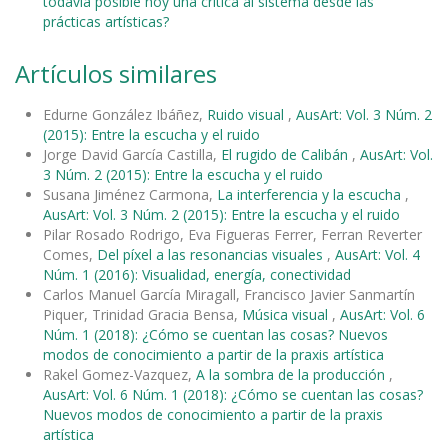
todavía posible hoy una crítica al sistema desde las
prácticas artísticas?
Artículos similares
Edurne González Ibáñez,
Ruido visual
,
AusArt: Vol. 3 Núm. 2
(2015): Entre la escucha y el ruido
Jorge David García Castilla,
El rugido de Calibán
,
AusArt: Vol.
3 Núm. 2 (2015): Entre la escucha y el ruido
Susana Jiménez Carmona,
La interferencia y la escucha
,
AusArt: Vol. 3 Núm. 2 (2015): Entre la escucha y el ruido
Pilar Rosado Rodrigo, Eva Figueras Ferrer, Ferran Reverter
Comes,
Del píxel a las resonancias visuales
,
AusArt: Vol. 4
Núm. 1 (2016): Visualidad, energía, conectividad
Carlos Manuel García Miragall, Francisco Javier Sanmartín
Piquer, Trinidad Gracia Bensa,
Música visual
,
AusArt: Vol. 6
Núm. 1 (2018): ¿Cómo se cuentan las cosas? Nuevos
modos de conocimiento a partir de la praxis artística
Rakel Gomez-Vazquez,
A la sombra de la producción
,
AusArt: Vol. 6 Núm. 1 (2018): ¿Cómo se cuentan las cosas?
Nuevos modos de conocimiento a partir de la praxis
artística