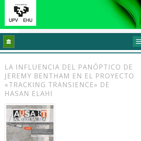
Inicio
Archivos
Vol. 1 Núm. 1-2 (2013): I Congreso Internacio
LA INFLUENCIA DEL PANÓPTICO DE
JEREMY BENTHAM EN EL PROYECTO
«TRACKING TRANSIENCE» DE
HASAN ELAHI
##plugins.themes.bootstrap3.article.
##plugins.themes.bootstrap3.article.