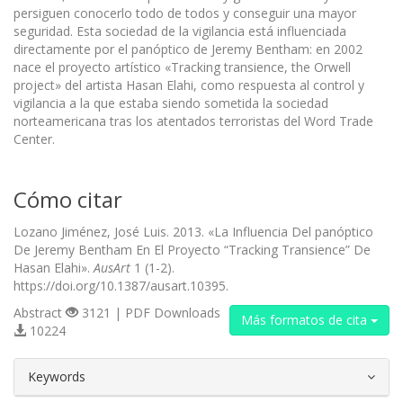
persiguen conocerlo todo de todos y conseguir una mayor
seguridad. Esta sociedad de la vigilancia está influenciada
directamente por el panóptico de Jeremy Bentham: en 2002
nace el proyecto artístico «Tracking transience, the Orwell
project» del artista Hasan Elahi, como respuesta al control y
vigilancia a la que estaba siendo sometida la sociedad
norteamericana tras los atentados terroristas del Word Trade
Center.
Cómo citar
Lozano Jiménez, José Luis. 2013. «La Influencia Del panóptico
De Jeremy Bentham En El Proyecto “Tracking Transience” De
Hasan Elahi».
AusArt
1 (1-2).
https://doi.org/10.1387/ausart.10395.
Abstract
3121 | PDF Downloads
Más formatos de cita
10224
##plugins.themes.bootstrap3.article.d
Keywords