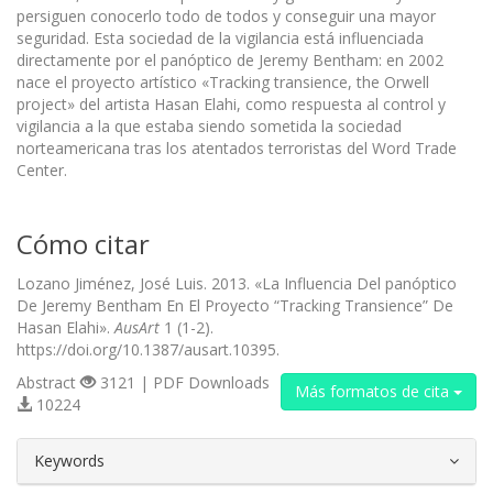
persiguen conocerlo todo de todos y conseguir una mayor
seguridad. Esta sociedad de la vigilancia está influenciada
directamente por el panóptico de Jeremy Bentham: en 2002
nace el proyecto artístico «Tracking transience, the Orwell
project» del artista Hasan Elahi, como respuesta al control y
vigilancia a la que estaba siendo sometida la sociedad
norteamericana tras los atentados terroristas del Word Trade
Center.
Cómo citar
Lozano Jiménez, José Luis. 2013. «La Influencia Del panóptico
De Jeremy Bentham En El Proyecto “Tracking Transience” De
Hasan Elahi».
AusArt
1 (1-2).
https://doi.org/10.1387/ausart.10395.
Abstract
3121 | PDF Downloads
Más formatos de cita
10224
##plugins.themes.bootstrap3.article.d
Keywords