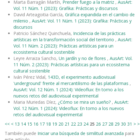
Marta Barragán Martín,
Prender fuego a la matriz
,
AusArt:
Vol. 11 Núm. 1 (2023): Grafika: Prácticas y discursos
David Arteagoitia García,
Gráfica expandida en el cambio de
milenio
,
AusArt: Vol. 11 Núm. 1 (2023): Grafika: Prácticas y
discursos
Patricio Sánchez Quinchuela,
Incidencia de las prácticas
artísticas en la transformación social del territorio
,
AusArt:
Vol. 11 Núm. 2 (2023): Prácticas artísticas para un
ecosistema cultural sostenible
Leyre Arraiza Sancho,
Un jardín y no de flores
,
AusArt: Vol.
11 Núm. 2 (2023): Prácticas artísticas para un ecosistema
cultural sostenible
Iván Pérez Vidal,
143D, el experimento audiovisual
'underground' frente al mercantilismo de las plataformas
,
AusArt: Vol. 12 Núm. 1 (2024): Videoflux: En torno a los
nuevos retos del audiovisual experimental
Maria Muriedas Díez,
¿Cómo se mira un sueño?
,
AusArt:
Vol. 12 Núm. 1 (2024): Videoflux: En torno a los nuevos
retos del audiovisual experimental
<<
<
13
14
15
16
17
18
19
20
21
22
23
24
25
26
27
28
29
30
31
>
>
También puede
Iniciar una búsqueda de similitud avanzada
para
este artículo.