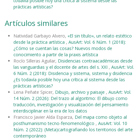
todavía posible hoy una crítica al sistema desde las
prácticas artísticas?
Artículos similares
Natividad Garbayo Alvero,
«El sin título», un relato estético
desde la práctica artística
,
AusArt: Vol. 6 Núm. 1 (2018):
¿Cómo se cuentan las cosas? Nuevos modos de
conocimiento a partir de la praxis artística
Rocío Silleras Aguilar,
Disidencias contraacadémicas desde
las vanguardias y el docente de artes del s. XXI
,
AusArt: Vol.
6 Núm. 2 (2018): Disidencia y sistema, sistema y disidencia
¿Es todavía posible hoy una crítica al sistema desde las
prácticas artísticas?
Lena Peñate Spicer,
Dibujo, archivo y paisaje
,
AusArt: Vol.
14 Núm. 2 (2026): Del trazo al algoritmo: El dibujo como
traducción, investigación y visualización del pensamiento
interdisciplinar en la era de los datos
Francisco Javier Alda Esparza,
Del mapa como objeto al
posthumanismo tecno-fenomenológico
,
AusArt: Vol. 10
Núm. 2 (2022): (Meta)cartografiando los territorios del arte
contemporáneo