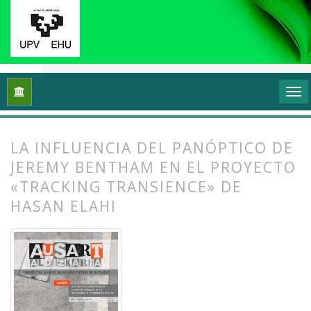
Inicio
Archivos
Vol. 1 Núm. 1-2 (2013): I Congreso Internacio
LA INFLUENCIA DEL PANÓPTICO DE
JEREMY BENTHAM EN EL PROYECTO
«TRACKING TRANSIENCE» DE
HASAN ELAHI
##plugins.themes.bootstrap3.article.
##plugins.themes.bootstrap3.article.