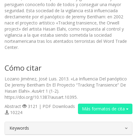
persiguen conocerlo todo de todos y conseguir una mayor
seguridad. Esta sociedad de la vigilancia está influenciada
directamente por el panóptico de Jeremy Bentham: en 2002
nace el proyecto artístico «Tracking transience, the Orwell
project» del artista Hasan Elahi, como respuesta al control y
vigilancia a la que estaba siendo sometida la sociedad
norteamericana tras los atentados terroristas del Word Trade
Center.
Cómo citar
Lozano Jiménez, José Luis. 2013. «La Influencia Del panóptico
De Jeremy Bentham En El Proyecto “Tracking Transience” De
Hasan Elahi».
AusArt
1 (1-2).
https://doi.org/10.1387/ausart.10395.
Abstract
3121 | PDF Downloads
Más formatos de cita
10224
##plugins.themes.bootstrap3.article.d
Keywords