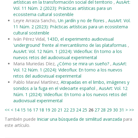
artísticas en la transformación social del territorio
,
AusArt:
Vol. 11 Núm. 2 (2023): Prácticas artísticas para un
ecosistema cultural sostenible
Leyre Arraiza Sancho,
Un jardín y no de flores
,
AusArt: Vol.
11 Núm. 2 (2023): Prácticas artísticas para un ecosistema
cultural sostenible
Iván Pérez Vidal,
143D, el experimento audiovisual
'underground' frente al mercantilismo de las plataformas
,
AusArt: Vol. 12 Núm. 1 (2024): Videoflux: En torno a los
nuevos retos del audiovisual experimental
Maria Muriedas Díez,
¿Cómo se mira un sueño?
,
AusArt:
Vol. 12 Núm. 1 (2024): Videoflux: En torno a los nuevos
retos del audiovisual experimental
Pablo Maraví Martínez,
Atrapadas en el limbo, imágenes y
sonidos a la fuga en el videoarte español
,
AusArt: Vol. 12
Núm. 1 (2024): Videoflux: En torno a los nuevos retos del
audiovisual experimental
<<
<
14
15
16
17
18
19
20
21
22
23
24
25
26
27
28
29
30
31
>
>>
También puede
Iniciar una búsqueda de similitud avanzada
para
este artículo.