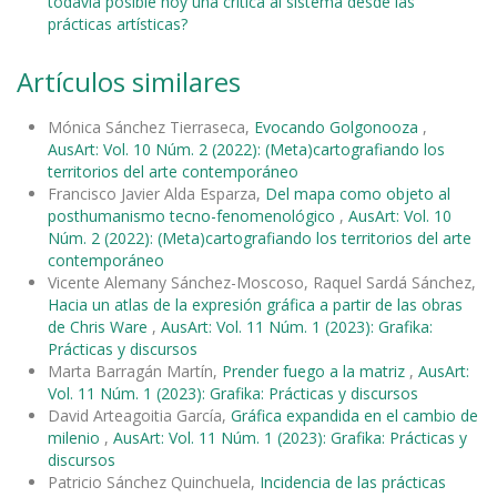
todavía posible hoy una crítica al sistema desde las
prácticas artísticas?
Artículos similares
Mónica Sánchez Tierraseca,
Evocando Golgonooza
,
AusArt: Vol. 10 Núm. 2 (2022): (Meta)cartografiando los
territorios del arte contemporáneo
Francisco Javier Alda Esparza,
Del mapa como objeto al
posthumanismo tecno-fenomenológico
,
AusArt: Vol. 10
Núm. 2 (2022): (Meta)cartografiando los territorios del arte
contemporáneo
Vicente Alemany Sánchez-Moscoso, Raquel Sardá Sánchez,
Hacia un atlas de la expresión gráfica a partir de las obras
de Chris Ware
,
AusArt: Vol. 11 Núm. 1 (2023): Grafika:
Prácticas y discursos
Marta Barragán Martín,
Prender fuego a la matriz
,
AusArt:
Vol. 11 Núm. 1 (2023): Grafika: Prácticas y discursos
David Arteagoitia García,
Gráfica expandida en el cambio de
milenio
,
AusArt: Vol. 11 Núm. 1 (2023): Grafika: Prácticas y
discursos
Patricio Sánchez Quinchuela,
Incidencia de las prácticas