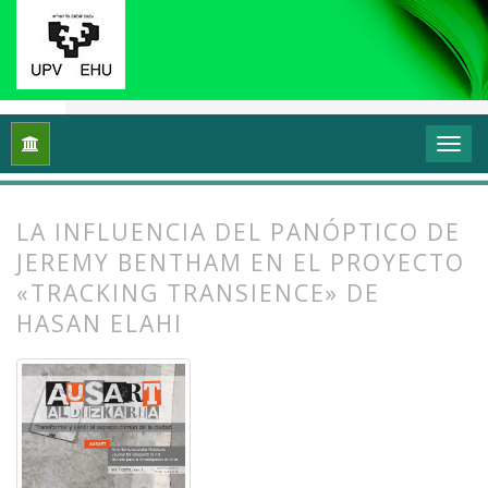
Inicio
Archivos
Vol. 1 Núm. 1-2 (2013): I Congreso Internacio
LA INFLUENCIA DEL PANÓPTICO DE
JEREMY BENTHAM EN EL PROYECTO
«TRACKING TRANSIENCE» DE
HASAN ELAHI
##plugins.themes.bootstrap3.article.
##plugins.themes.bootstrap3.article.