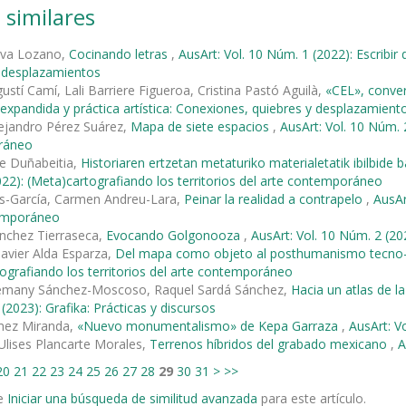
 similares
iva Lozano,
Cocinando letras
,
AusArt: Vol. 10 Núm. 1 (2022): Escribir 
y desplazamientos
ustí Camí, Lali Barriere Figueroa, Cristina Pastó Aguilà,
«CEL», conve
a expandida y práctica artística: Conexiones, quiebres y desplazamient
ejandro Pérez Suárez,
Mapa de siete espacios
,
AusArt: Vol. 10 Núm. 2
ráneo
e Duñabeitia,
Historiaren ertzetan metaturiko materialetatik ibilbid
22): (Meta)cartografiando los territorios del arte contemporáneo
és-García, Carmen Andreu-Lara,
Peinar la realidad a contrapelo
,
AusAr
emporáneo
nchez Tierraseca,
Evocando Golgonooza
,
AusArt: Vol. 10 Núm. 2 (20
Javier Alda Esparza,
Del mapa como objeto al posthumanismo tecn
ografiando los territorios del arte contemporáneo
lemany Sánchez-Moscoso, Raquel Sardá Sánchez,
Hacia un atlas de l
(2023): Grafika: Prácticas y discursos
mez Miranda,
«Nuevo monumentalismo» de Kepa Garraza
,
AusArt: Vo
Ulises Plancarte Morales,
Terrenos híbridos del grabado mexicano
,
A
20
21
22
23
24
25
26
27
28
29
30
31
>
>>
e
Iniciar una búsqueda de similitud avanzada
para este artículo.