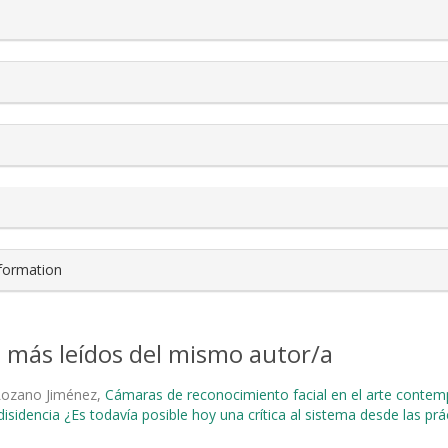
s.themes.bootstrap3.article.details##
nformation
s más leídos del mismo autor/a
 Lozano Jiménez,
Cámaras de reconocimiento facial en el arte cont
isidencia ¿Es todavía posible hoy una crítica al sistema desde las prác