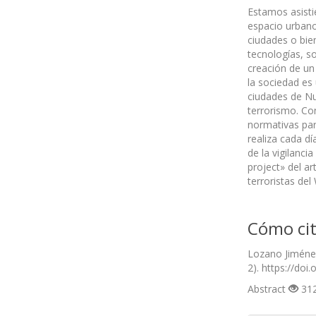
Estamos asistie
espacio urbano,
ciudades o bien
tecnologías, so
creación de un
la sociedad es
ciudades de Nu
terrorismo. Con
normativas par
realiza cada d
de la vigilanc
project» del a
terroristas de
Cómo cit
Lozano Jiménez
2). https://doi
Abstract
312