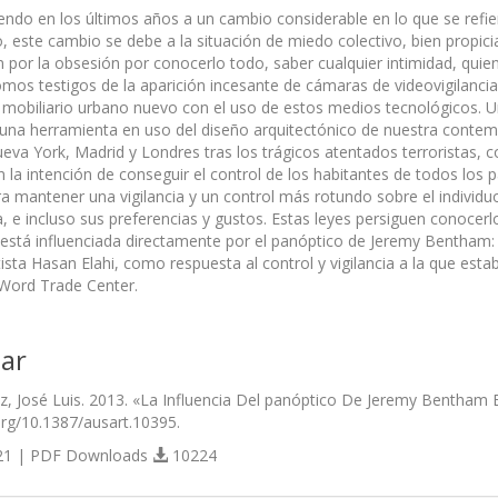
ndo en los últimos años a un cambio considerable en lo que se refiere a
 este cambio se debe a la situación de miedo colectivo, bien propicia
 por la obsesión por conocerlo todo, saber cualquier intimidad, quien
mos testigos de la aparición incesante de cámaras de videovigilancia y
 mobiliario urbano nuevo con el uso de estos medios tecnológicos. Un 
 una herramienta en uso del diseño arquitectónico de nuestra contemp
eva York, Madrid y Londres tras los trágicos atentados terroristas,
 la intención de conseguir el control de los habitantes de todos los p
a mantener una vigilancia y un control más rotundo sobre el individu
ía, e incluso sus preferencias y gustos. Estas leyes persiguen conoce
ia está influenciada directamente por el panóptico de Jeremy Bentham: 
rtista Hasan Elahi, como respuesta al control y vigilancia a la que es
l Word Trade Center.
ar
, José Luis. 2013. «La Influencia Del panóptico De Jeremy Bentham E
.org/10.1387/ausart.10395.
1 | PDF Downloads
10224