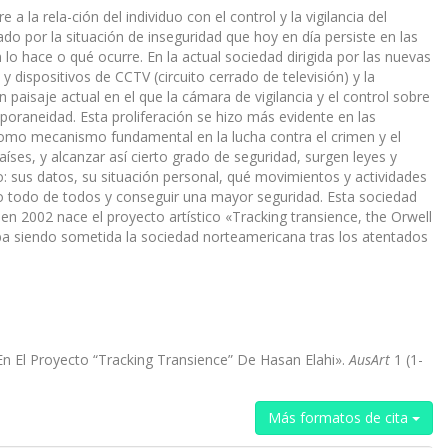
 la rela-ción del individuo con el control y la vigilancia del
do por la situación de inseguridad que hoy en día persiste en las
 lo hace o qué ocurre. En la actual sociedad dirigida por las nuevas
 dispositivos de CCTV (circuito cerrado de televisión) y la
paisaje actual en el que la cámara de vigilancia y el control sobre
oraneidad. Esta proliferación se hizo más evidente en las
 como mecanismo fundamental en la lucha contra el crimen y el
aíses, y alcanzar así cierto grado de seguridad, surgen leyes y
o: sus datos, su situación personal, qué movimientos y actividades
rlo todo de todos y conseguir una mayor seguridad. Esta sociedad
en 2002 nace el proyecto artístico «Tracking transience, the Orwell
taba siendo sometida la sociedad norteamericana tras los atentados
n El Proyecto “Tracking Transience” De Hasan Elahi».
AusArt
1 (1-
Más formatos de cita