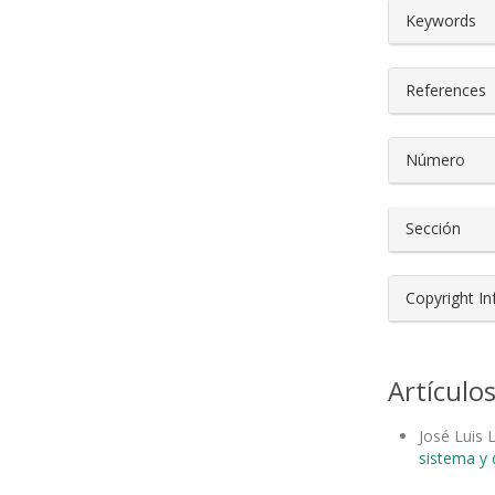
##plugin
Keywords
References
Número
Sección
Copyright I
Artículo
José Luis
sistema y d