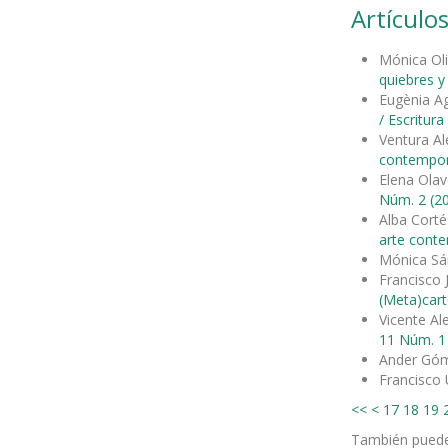
Artículos
Mónica Ol
quiebres 
Eugènia Ag
/ Escritur
Ventura Al
contempo
Elena Olav
Núm. 2 (20
Alba Cort
arte cont
Mónica Sá
Francisco 
(Meta)cart
Vicente A
11 Núm. 1 
Ander Gó
Francisco 
<<
<
17
18
19
También pued