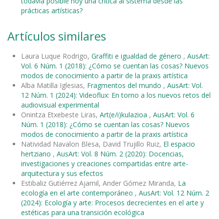
todavía posible hoy una crítica al sistema desde las
prácticas artísticas?
Artículos similares
Laura Luque Rodrigo,
Graffiti e igualdad de género
,
AusArt:
Vol. 6 Núm. 1 (2018): ¿Cómo se cuentan las cosas? Nuevos
modos de conocimiento a partir de la praxis artística
Alba Matilla Iglesias,
Fragmentos del mundo
,
AusArt: Vol.
12 Núm. 1 (2024): Videoflux: En torno a los nuevos retos del
audiovisual experimental
Onintza Etxebeste Liras,
Art(e/i)kulazioa
,
AusArt: Vol. 6
Núm. 1 (2018): ¿Cómo se cuentan las cosas? Nuevos
modos de conocimiento a partir de la praxis artística
Natividad Navalon Blesa, David Trujillo Ruiz,
El espacio
hertziano
,
AusArt: Vol. 8 Núm. 2 (2020): Docencias,
investigaciones y creaciones compartidas entre arte-
arquitectura y sus efectos
Estibaliz Gutiérrez Ajamil, Ander Gómez Miranda,
La
ecología en el arte contemporáneo
,
AusArt: Vol. 12 Núm. 2
(2024): Ecología y arte: Procesos decrecientes en el arte y
estéticas para una transición ecológica