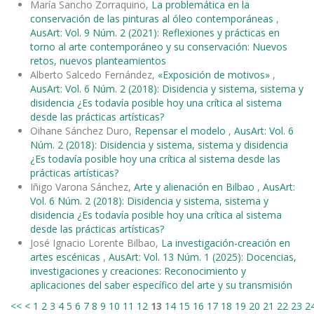
María Sancho Zorraquino,
La problemática en la
conservación de las pinturas al óleo contemporáneas
,
AusArt: Vol. 9 Núm. 2 (2021): Reflexiones y prácticas en
torno al arte contemporáneo y su conservación: Nuevos
retos, nuevos planteamientos
Alberto Salcedo Fernández,
«Exposición de motivos»
,
AusArt: Vol. 6 Núm. 2 (2018): Disidencia y sistema, sistema y
disidencia ¿Es todavía posible hoy una crítica al sistema
desde las prácticas artísticas?
Oihane Sánchez Duro,
Repensar el modelo
,
AusArt: Vol. 6
Núm. 2 (2018): Disidencia y sistema, sistema y disidencia
¿Es todavía posible hoy una crítica al sistema desde las
prácticas artísticas?
Iñigo Varona Sánchez,
Arte y alienación en Bilbao
,
AusArt:
Vol. 6 Núm. 2 (2018): Disidencia y sistema, sistema y
disidencia ¿Es todavía posible hoy una crítica al sistema
desde las prácticas artísticas?
José Ignacio Lorente Bilbao,
La investigación-creación en
artes escénicas
,
AusArt: Vol. 13 Núm. 1 (2025): Docencias,
investigaciones y creaciones: Reconocimiento y
aplicaciones del saber específico del arte y su transmisión
<<
<
1
2
3
4
5
6
7
8
9
10
11
12
13
14
15
16
17
18
19
20
21
22
23
2