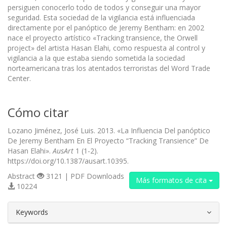
persiguen conocerlo todo de todos y conseguir una mayor
seguridad. Esta sociedad de la vigilancia está influenciada
directamente por el panóptico de Jeremy Bentham: en 2002
nace el proyecto artístico «Tracking transience, the Orwell
project» del artista Hasan Elahi, como respuesta al control y
vigilancia a la que estaba siendo sometida la sociedad
norteamericana tras los atentados terroristas del Word Trade
Center.
Cómo citar
Lozano Jiménez, José Luis. 2013. «La Influencia Del panóptico
De Jeremy Bentham En El Proyecto “Tracking Transience” De
Hasan Elahi».
AusArt
1 (1-2).
https://doi.org/10.1387/ausart.10395.
Abstract
3121 | PDF Downloads
Más formatos de cita
10224
##plugins.themes.bootstrap3.article.d
Keywords