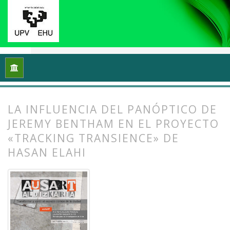
Inicio
Archivos
Vol. 1 Núm. 1-2 (2013): I Congreso Internacio
LA INFLUENCIA DEL PANÓPTICO DE
JEREMY BENTHAM EN EL PROYECTO
«TRACKING TRANSIENCE» DE
HASAN ELAHI
##plugins.themes.bootstrap3.article.
##plugins.themes.bootstrap3.article.