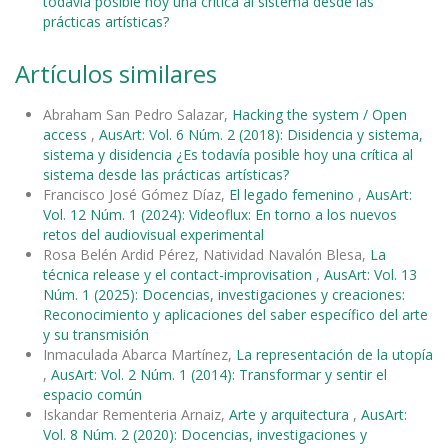
todavía posible hoy una crítica al sistema desde las
prácticas artísticas?
Artículos similares
Abraham San Pedro Salazar,
Hacking the system / Open
access
,
AusArt: Vol. 6 Núm. 2 (2018): Disidencia y sistema,
sistema y disidencia ¿Es todavía posible hoy una crítica al
sistema desde las prácticas artísticas?
Francisco José Gómez Díaz,
El legado femenino
,
AusArt:
Vol. 12 Núm. 1 (2024): Videoflux: En torno a los nuevos
retos del audiovisual experimental
Rosa Belén Ardid Pérez, Natividad Navalón Blesa,
La
técnica release y el contact-improvisation
,
AusArt: Vol. 13
Núm. 1 (2025): Docencias, investigaciones y creaciones:
Reconocimiento y aplicaciones del saber específico del arte
y su transmisión
Inmaculada Abarca Martínez,
La representación de la utopía
,
AusArt: Vol. 2 Núm. 1 (2014): Transformar y sentir el
espacio común
Iskandar Rementeria Arnaiz,
Arte y arquitectura
,
AusArt:
Vol. 8 Núm. 2 (2020): Docencias, investigaciones y