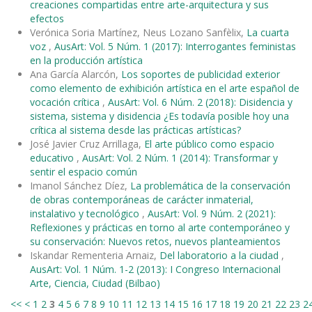
creaciones compartidas entre arte-arquitectura y sus
efectos
Verónica Soria Martínez, Neus Lozano Sanfèlix,
La cuarta
voz
,
AusArt: Vol. 5 Núm. 1 (2017): Interrogantes feministas
en la producción artística
Ana García Alarcón,
Los soportes de publicidad exterior
como elemento de exhibición artística en el arte español de
vocación crítica
,
AusArt: Vol. 6 Núm. 2 (2018): Disidencia y
sistema, sistema y disidencia ¿Es todavía posible hoy una
crítica al sistema desde las prácticas artísticas?
José Javier Cruz Arrillaga,
El arte público como espacio
educativo
,
AusArt: Vol. 2 Núm. 1 (2014): Transformar y
sentir el espacio común
Imanol Sánchez Díez,
La problemática de la conservación
de obras contemporáneas de carácter inmaterial,
instalativo y tecnológico
,
AusArt: Vol. 9 Núm. 2 (2021):
Reflexiones y prácticas en torno al arte contemporáneo y
su conservación: Nuevos retos, nuevos planteamientos
Iskandar Rementeria Arnaiz,
Del laboratorio a la ciudad
,
AusArt: Vol. 1 Núm. 1-2 (2013): I Congreso Internacional
Arte, Ciencia, Ciudad (Bilbao)
<<
<
1
2
3
4
5
6
7
8
9
10
11
12
13
14
15
16
17
18
19
20
21
22
23
2