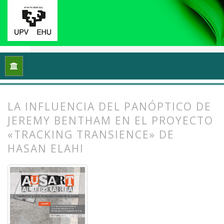
Inicio
Archivos
Vol. 1 Núm. 1-2 (2013): I Congreso Internacio
LA INFLUENCIA DEL PANÓPTICO DE
JEREMY BENTHAM EN EL PROYECTO
«TRACKING TRANSIENCE» DE
HASAN ELAHI
##plugins.themes.bootstrap3.article.
##plugins.themes.bootstrap3.article.