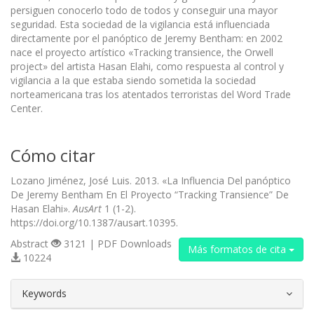
persiguen conocerlo todo de todos y conseguir una mayor
seguridad. Esta sociedad de la vigilancia está influenciada
directamente por el panóptico de Jeremy Bentham: en 2002
nace el proyecto artístico «Tracking transience, the Orwell
project» del artista Hasan Elahi, como respuesta al control y
vigilancia a la que estaba siendo sometida la sociedad
norteamericana tras los atentados terroristas del Word Trade
Center.
Cómo citar
Lozano Jiménez, José Luis. 2013. «La Influencia Del panóptico
De Jeremy Bentham En El Proyecto “Tracking Transience” De
Hasan Elahi».
AusArt
1 (1-2).
https://doi.org/10.1387/ausart.10395.
Abstract
3121 | PDF Downloads
Más formatos de cita
10224
##plugins.themes.bootstrap3.article.d
Keywords