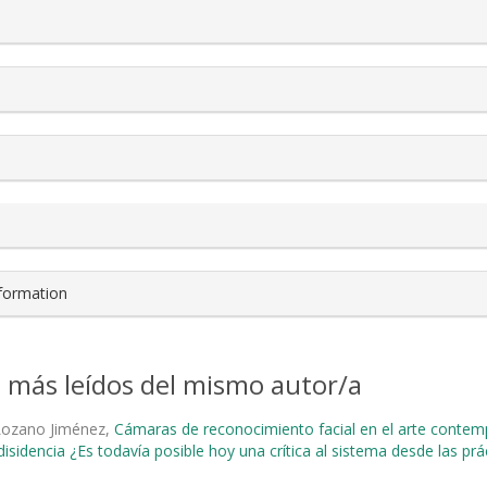
s.themes.bootstrap3.article.details##
nformation
s más leídos del mismo autor/a
 Lozano Jiménez,
Cámaras de reconocimiento facial en el arte cont
isidencia ¿Es todavía posible hoy una crítica al sistema desde las prác