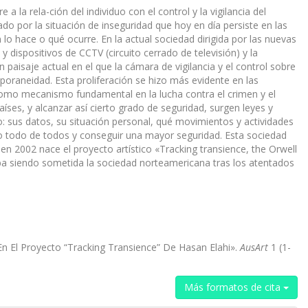
 la rela-ción del individuo con el control y la vigilancia del
do por la situación de inseguridad que hoy en día persiste en las
 lo hace o qué ocurre. En la actual sociedad dirigida por las nuevas
 dispositivos de CCTV (circuito cerrado de televisión) y la
paisaje actual en el que la cámara de vigilancia y el control sobre
oraneidad. Esta proliferación se hizo más evidente en las
 como mecanismo fundamental en la lucha contra el crimen y el
aíses, y alcanzar así cierto grado de seguridad, surgen leyes y
o: sus datos, su situación personal, qué movimientos y actividades
rlo todo de todos y conseguir una mayor seguridad. Esta sociedad
en 2002 nace el proyecto artístico «Tracking transience, the Orwell
taba siendo sometida la sociedad norteamericana tras los atentados
n El Proyecto “Tracking Transience” De Hasan Elahi».
AusArt
1 (1-
Más formatos de cita