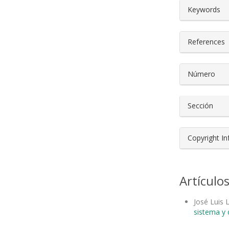
##plugin
Keywords
References
Número
Sección
Copyright I
Artículo
José Luis
sistema y d