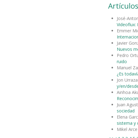
Artículos
José-Anto
Videoflux:
Emmer Mi
Internacion
Javier Gon
Nuevos mod
Pedro Ort
ruido
Manuel Za
¿Es todavía
Jon Urraza
y/en/desde
Ainhoa Aku
Reconocimi
Juan Agus
sociedad
Elena Garc
sistema y d
Mikel Arc