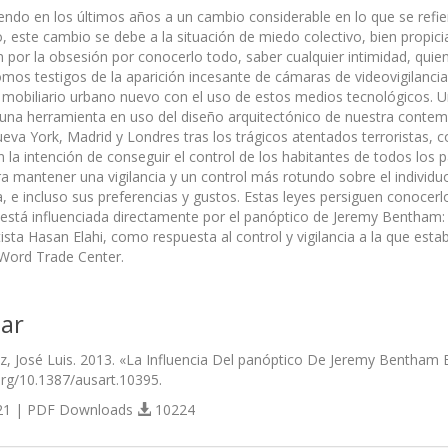
ndo en los últimos años a un cambio considerable en lo que se refiere a
 este cambio se debe a la situación de miedo colectivo, bien propicia
 por la obsesión por conocerlo todo, saber cualquier intimidad, quien
mos testigos de la aparición incesante de cámaras de videovigilancia y
 mobiliario urbano nuevo con el uso de estos medios tecnológicos. Un 
 una herramienta en uso del diseño arquitectónico de nuestra contemp
eva York, Madrid y Londres tras los trágicos atentados terroristas,
 la intención de conseguir el control de los habitantes de todos los p
a mantener una vigilancia y un control más rotundo sobre el individu
ía, e incluso sus preferencias y gustos. Estas leyes persiguen conoce
ia está influenciada directamente por el panóptico de Jeremy Bentham: 
rtista Hasan Elahi, como respuesta al control y vigilancia a la que es
l Word Trade Center.
ar
, José Luis. 2013. «La Influencia Del panóptico De Jeremy Bentham E
.org/10.1387/ausart.10395.
1 | PDF Downloads
10224