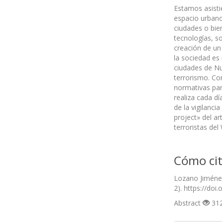
Estamos asistie
espacio urbano,
ciudades o bien
tecnologías, so
creación de un
la sociedad es
ciudades de Nu
terrorismo. Con
normativas par
realiza cada d
de la vigilanc
project» del a
terroristas de
Cómo cit
Lozano Jiménez
2). https://doi
Abstract
312