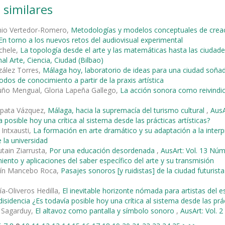
 similares
nio Vertedor-Romero,
Metodologías y modelos conceptuales de creaci
 En torno a los nuevos retos del audiovisual experimental
chele,
La topología desde el arte y las matemáticas hasta las ciud
al Arte, Ciencia, Ciudad (Bilbao)
zález Torres,
Málaga hoy, laboratorio de ideas para una ciudad soñ
os de conocimiento a partir de la praxis artística
uño Mengual, Gloria Lapeña Gallego,
La acción sonora como reivindi
pata Vázquez,
Málaga, hacia la supremacía del turismo cultural
,
AusA
 posible hoy una crítica al sistema desde las prácticas artísticas?
 Intxausti,
La formación en arte dramático y su adaptación a la interp
 la universidad
tain Ziarrusta,
Por una educación desordenada
,
AusArt: Vol. 13 Núm
ento y aplicaciones del saber específico del arte y su transmisión
tín Mancebo Roca,
Pasajes sonoros [y ruidistas] de la ciudad futurist
ía-Oliveros Hedilla,
El inevitable horizonte nómada para artistas del 
isidencia ¿Es todavía posible hoy una crítica al sistema desde las prác
e Sagarduy,
El altavoz como pantalla y símbolo sonoro
,
AusArt: Vol. 