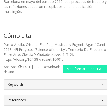
Barcelona en mayo del pasado 2012. Los procesos de trabajo y
las reflexiones quedaron recopilados en una publicación
multilingüe.
Cómo citar
Pastó Aguilà, Cristina, Eloi Puig Mestres, y Eugènia Agustí Camí.
2013. «El Proyecto “Science of the city”: Territorio De Encuentro
Entre Arte, Ciencia Y Ciudad».
AusArt
1 (1-2).
https://doi.org/10.1387/ausart.10401.
Abstract
1401 | PDF Downloads
Más formatos de cita
468
##plugins.themes.bootstrap3.article.d
Keywords
References