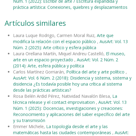
Núm. 1 (2022): Escribir de arte / Escritura expandida y
práctica artística: Conexiones, quiebres y desplazamientos
Artículos similares
Laura Luque Rodrigo, Carmen Moral Ruiz,
Arte que
modifica la relación con el espacio público
,
AusArt: Vol. 13
Núm. 2 (2025): Arte crítico y esfera pública
Laura Orellana Martín, Miquel Andreu Castelló,
El museo,
arte en un espacio proyectado
,
AusArt: Vol. 2 Núm. 2
(2014): Arte, esfera pública y política
Carlos Martínez Gorriarán,
Política del arte y arte político
,
AusArt: Vol. 6 Núm. 2 (2018): Disidencia y sistema, sistema y
disidencia ¿Es todavía posible hoy una crítica al sistema
desde las prácticas artísticas?
Rosa Belén Ardid Pérez, Natividad Navalón Blesa,
La
técnica release y el contact-improvisation
,
AusArt: Vol. 13
Núm. 1 (2025): Docencias, investigaciones y creaciones:
Reconocimiento y aplicaciones del saber específico del arte
y su transmisión
Emmer Michele,
La topología desde el arte y las
matemáticas hasta las ciudades contemporáneas
,
AusArt: