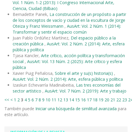
Vol. 1 Núm. 1-2 (2013): I Congreso Internacional Arte,
Ciencia, Ciudad (Bilbao)
Bernadette Panek,
La construcción de un propósito a partir
de los conceptos de vacío y ciudad en la escultura de Jorge
Oteiza y Franz Weissmann
,
AusArt: Vol. 2 Núm. 1 (2014):
Transformar y sentir el espacio común
Juan Pablo Ordúñez Martínez,
Del espacio público a la
creación pública
,
AusArt: Vol. 2 Núm. 2 (2014): Arte, esfera
pública y política
Tjasa Kancler,
Arte crítico, acción política y transformación
social
,
AusArt: Vol. 13 Núm. 2 (2025): Arte crítico y esfera
pública
Xavier Puig Peñalosa,
Sobre el arte y su(s) historia(s)
,
AusArt: Vol. 2 Núm. 2 (2014): Arte, esfera pública y política
Izaskun Echevarría Madinabeitia,
Las tres economías del
sector artístico
,
AusArt: Vol. 7 Núm. 2 (2019): Arte y trabajo
<<
<
1
2
3
4
5
6
7
8
9
10
11
12
13
14
15
16
17
18
19
20
21
22
23
2
También puede
Iniciar una búsqueda de similitud avanzada
para
este artículo.