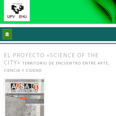
Inicio
Archivos
Vol. 1 Núm. 1-2 (2013): I Congreso Internacio
EL PROYECTO «SCIENCE OF THE
CITY»
TERRITORIO DE ENCUENTRO ENTRE ARTE,
CIENCIA Y CIUDAD
##plugins.themes.bootstrap3.article.
##plugins.themes.bootstrap3.article.