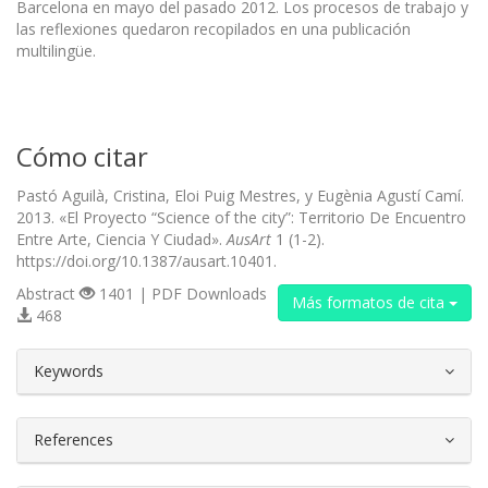
Barcelona en mayo del pasado 2012. Los procesos de trabajo y
las reflexiones quedaron recopilados en una publicación
multilingüe.
Cómo citar
Pastó Aguilà, Cristina, Eloi Puig Mestres, y Eugènia Agustí Camí.
2013. «El Proyecto “Science of the city”: Territorio De Encuentro
Entre Arte, Ciencia Y Ciudad».
AusArt
1 (1-2).
https://doi.org/10.1387/ausart.10401.
Abstract
1401 | PDF Downloads
Más formatos de cita
468
##plugins.themes.bootstrap3.article.d
Keywords
References