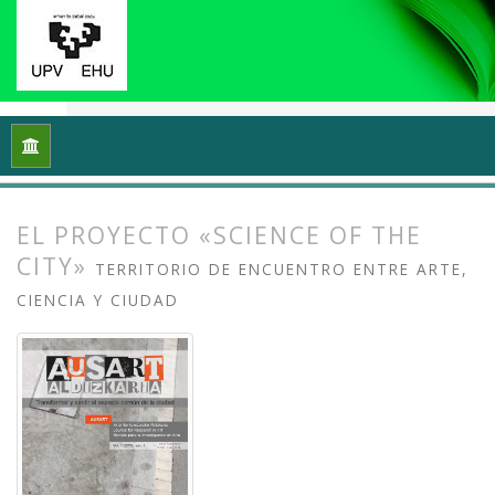
Inicio
Archivos
Vol. 1 Núm. 1-2 (2013): I Congreso Internacio
EL PROYECTO «SCIENCE OF THE
CITY»
TERRITORIO DE ENCUENTRO ENTRE ARTE,
CIENCIA Y CIUDAD
##plugins.themes.bootstrap3.article.
##plugins.themes.bootstrap3.article.