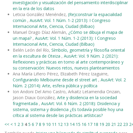
investigación y visualización del pensamiento interdisciplinar
en la era de los datos
Leticia González Menéndez,
(Re)construir la espacialidad
común
,
AusArt: Vol. 1 Núm. 1-2 (2013): I Congreso
Internacional Arte, Ciencia, Ciudad (Bilbao)
Manuel Drago Díaz Alemán,
¿Cómo se dibuja el mapa de
un mapa?
,
AusArt: Vol. 1 Núm. 1-2 (2013): I Congreso
Internacional Arte, Ciencia, Ciudad (Bilbao)
Belén León del Río,
Símbolo, geometría y filosofía oriental
en la escultura de Oteiza
,
AusArt: Vol. 9 Núm. 2 (2021):
Reflexiones y prácticas en torno al arte contemporáneo y
su conservación: Nuevos retos, nuevos planteamientos
Ana María Liñero Pérez, Elizabeth Pérez Izaguirre,
Configurando Melbourne desde el street art
,
AusArt: Vol. 2
Núm. 2 (2014): Arte, esfera pública y política
Ion Andoni Del Amo Castro, Arkaitz Letamendia Onzain,
Jason Diaux González,
Arte y disidencia en la sociedad
fragmentada
,
AusArt: Vol. 6 Núm. 2 (2018): Disidencia y
sistema, sistema y disidencia ¿Es todavía posible hoy una
crítica al sistema desde las prácticas artísticas?
<<
<
1
2
3
4
5
6
7
8
9
10
11
12
13
14
15
16
17
18
19
20
21
22
23
2