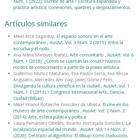
Núm. 1 (2022): Escribir de arte / Escritura expandida y
práctica artística: Conexiones, quiebres y desplazamientos
Artículos similares
Mikel Arce Sagarduy,
El espacio sonoro en el arte
contemporáneo
,
AusArt: Vol. 3 Núm. 2 (2015): Entre la
escucha y el ruido
Ana Maria Marques Ibañez,
Arte comunitario
,
AusArt: Vol. 6
Núm. 1 (2018): ¿Cómo se cuentan las cosas? Nuevos
modos de conocimiento a partir de la praxis artística
Guillermo Muñoz Matutano, Eva Pastor Serra, Eva Alloza
Anguiano, Mercedes Aler Gay, Javier Gómez Ferri,
Divulgando la cultura científica en la ciudad
,
AusArt: Vol. 1
Núm. 1-2 (2013): I Congreso Internacional Arte, Ciencia,
Ciudad (Bilbao)
Mikel Imanol Rotaeche González de Ubieta,
El cine en los
museos de arte contemporáneo
,
AusArt: Vol. 2 Núm. 2
(2014): Arte, esfera pública y política
Laura Fernández Gibellini, Ricardo Horcajada González,
La
localización espacial del mundo
,
AusArt: Vol. 14 Núm. 2
(2026): Del trazo al algoritmo: El dibujo como traducción,