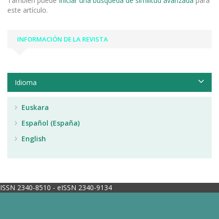
También puede
Iniciar una búsqueda de similitud avanzada
para
este artículo.
INFORMACIÓN DE LA REVISTA
Idioma
Euskara
Español (España)
English
ISSN 2340-8510 - eISSN 2340-9134