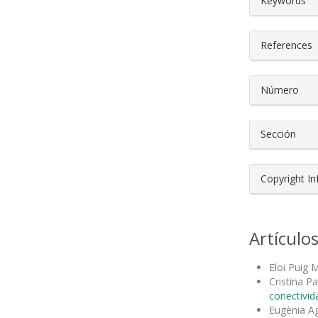
Keywords
References
Número
Sección
Copyright I
Artículo
Eloi Puig 
Cristina P
conectivid
Eugènia Ag