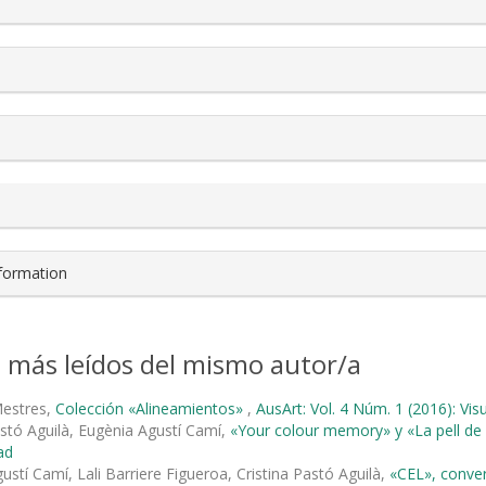
nformation
s más leídos del mismo autor/a
Mestres,
Colección «Alineamientos»
,
AusArt: Vol. 4 Núm. 1 (2016): Vis
astó Aguilà, Eugènia Agustí Camí,
«Your colour memory» y «La pell de 
ad
ustí Camí, Lali Barriere Figueroa, Cristina Pastó Aguilà,
«CEL», conve