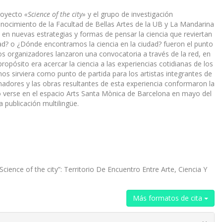
proyecto
«Science of the city»
y el grupo de investigación
nocimiento de la Facultad de Bellas Artes de la UB y La Mandarina
 en nuevas estrategias y formas de pensar la ciencia que reviertan
ad? o ¿Dónde encontramos la ciencia en la ciudad? fueron el punto
s organizadores lanzaron una convocatoria a través de la red, en
opósito era acercar la ciencia a las experi­encias cotidianas de los
os sirviera como punto de partida para los artistas integrantes de
nadores y las obras resultantes de esta experiencia conformaron la
do verse en el espacio Arts Santa Mònica de Barcelona en mayo del
 publicación multilingüe.
Science of the city”: Territorio De Encuentro Entre Arte, Ciencia Y
Más formatos de cita