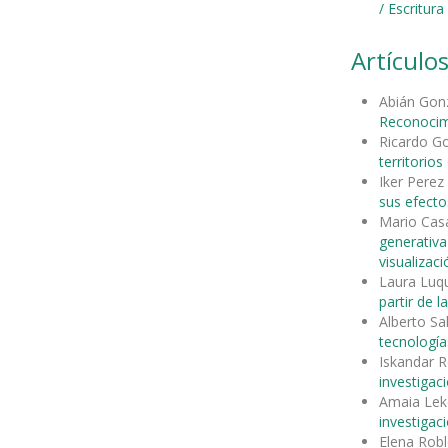
/ Escritur
Artículos
Abián Gon
Reconocimi
Ricardo G
territorio
Iker Perez
sus efecto
Mario Casa
generativa
visualizac
Laura Luq
partir de la
Alberto S
tecnología
Iskandar R
investigac
Amaia Lek
investigac
Elena Rob