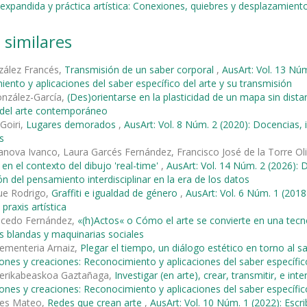
a expandida y práctica artística: Conexiones, quiebres y desplazamient
 similares
zález Francés,
Transmisión de un saber corporal
,
AusArt: Vol. 13 Núm
ento y aplicaciones del saber específico del arte y su transmisión
onzález-García,
(Des)orientarse en la plasticidad de un mapa sin dist
s del arte contemporáneo
 Goiri,
Lugares demorados
,
AusArt: Vol. 8 Núm. 2 (2020): Docencias, 
s
nova Ivanco, Laura Garcés Fernández, Francisco José de la Torre Ol
 en el contexto del dibujo 'real-time'
,
AusArt: Vol. 14 Núm. 2 (2026): D
ión del pensamiento interdisciplinar en la era de los datos
ue Rodrigo,
Graffiti e igualdad de género
,
AusArt: Vol. 6 Núm. 1 (20
 praxis artística
alcedo Fernández,
«(h)Actos« o Cómo el arte se convierte en una tec
s blandas y maquinarias sociales
ementeria Arnaiz,
Plegar el tiempo, un diálogo estético en torno al s
iones y creaciones: Reconocimiento y aplicaciones del saber específic
erikabeaskoa Gaztañaga,
Investigar (en arte), crear, transmitir, e in
iones y creaciones: Reconocimiento y aplicaciones del saber específic
les Mateo,
Redes que crean arte
,
AusArt: Vol. 10 Núm. 1 (2022): Escri