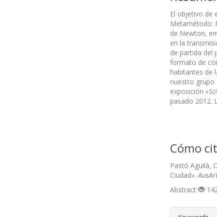
El objetivo de
Metamétodo: Me
de Newton, emp
en la transmis
de partida del 
formato de conc
habitantes de 
nuestro grupo 
exposición
«Sci
pasado 2012. L
Cómo cit
Pastó Aguilà, C
Ciudad».
AusAr
Abstract
142
##plugin