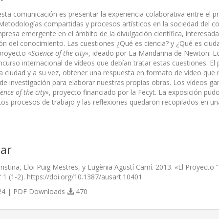
 esta comunicación es presentar la experiencia colaborativa entre el 
todologías compartidas y procesos artísticos en la sociedad del co
resa emergente en el ámbito de la divulgación científica, interesada
ión del conocimiento. Las cuestiones ¿Qué es ciencia? y ¿Qué es ciud
proyecto «
Science of the city»
, ideado por La Mandarina de Newton. Lo
urso inter­nacional de vídeos que debían tratar estas cuestiones. El pr
la ciudad y a su vez, obtener una respuesta en formato de vídeo que n
de investigación para elaborar nuestras propias obras. Los vídeos ga
ence of the city»
, proyecto financiado por la Fecyt. La exposición pu
os procesos de trabajo y las reflexiones quedaron recopilados en una
ar
ristina, Eloi Puig Mestres, y Eugènia Agustí Camí. 2013. «El Proyecto “
t
1 (1-2). https://doi.org/10.1387/ausart.10401.
4 | PDF Downloads
470
s.themes.bootstrap3.article.details##