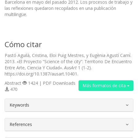
Barcelona en mayo del pasado 2012. Los procesos de trabajo y
las reflexiones quedaron recopilados en una publicación
multilingüe.
Cómo citar
Pastó Aguilà, Cristina, Eloi Puig Mestres, y Eugènia Agustí Camí.
2013. «El Proyecto “Science of the city”: Territorio De Encuentro
Entre Arte, Ciencia Y Ciudad».
AusArt
1 (1-2).
https://doi.org/10.1387/ausart.10401.
Abstract
1424 | PDF Downloads
Más formatos de cita
470
##plugins.themes.bootstrap3.article.d
Keywords
References