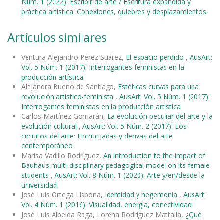
Núm. 1 (2022): Escribir de arte / Escritura expandida y
práctica artística: Conexiones, quiebres y desplazamientos
Artículos similares
Ventura Alejandro Pérez Suárez,
El espacio perdido
,
AusArt:
Vol. 5 Núm. 1 (2017): Interrogantes feministas en la
producción artística
Alejandra Bueno de Santiago,
Estéticas curvas para una
revolución artístico-feminista
,
AusArt: Vol. 5 Núm. 1 (2017):
Interrogantes feministas en la producción artística
Carlos Martínez Gorriarán,
La evolución peculiar del arte y la
evolución cultural
,
AusArt: Vol. 5 Núm. 2 (2017): Los
circuitos del arte: Encrucijadas y derivas del arte
contemporáneo
Marisa Vadillo Rodríguez,
An introduction to the impact of
Bauhaus multi-disciplinary pedagogical model on its female
students
,
AusArt: Vol. 8 Núm. 1 (2020): Arte y/en/desde la
universidad
José Luis Ortega Lisbona,
Identidad y hegemonía
,
AusArt:
Vol. 4 Núm. 1 (2016): Visualidad, energía, conectividad
José Luis Albelda Raga, Lorena Rodríguez Mattalía,
¿Qué