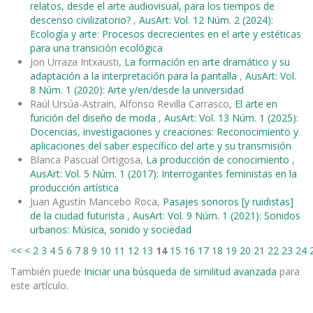
relatos, desde el arte audiovisual, para los tiempos de
descenso civilizatorio?
,
AusArt: Vol. 12 Núm. 2 (2024):
Ecología y arte: Procesos decrecientes en el arte y estéticas
para una transición ecológica
Jon Urraza Intxausti,
La formación en arte dramático y su
adaptación a la interpretación para la pantalla
,
AusArt: Vol.
8 Núm. 1 (2020): Arte y/en/desde la universidad
Raúl Ursúa-Astrain, Alfonso Revilla Carrasco,
El arte en
función del diseño de moda
,
AusArt: Vol. 13 Núm. 1 (2025):
Docencias, investigaciones y creaciones: Reconocimiento y
aplicaciones del saber específico del arte y su transmisión
Blanca Pascual Ortigosa,
La producción de conocimiento
,
AusArt: Vol. 5 Núm. 1 (2017): Interrogantes feministas en la
producción artística
Juan Agustín Mancebo Roca,
Pasajes sonoros [y ruidistas]
de la ciudad futurista
,
AusArt: Vol. 9 Núm. 1 (2021): Sonidos
urbanos: Música, sonido y sociedad
<<
<
2
3
4
5
6
7
8
9
10
11
12
13
14
15
16
17
18
19
20
21
22
23
24
También puede
Iniciar una búsqueda de similitud avanzada
para
este artículo.