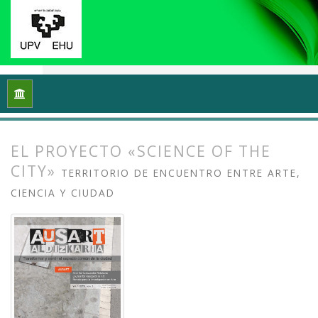
Inicio
Archivos
Vol. 1 Núm. 1-2 (2013): I Congreso Internacio
EL PROYECTO «SCIENCE OF THE
CITY»
TERRITORIO DE ENCUENTRO ENTRE ARTE,
CIENCIA Y CIUDAD
##plugins.themes.bootstrap3.article.
##plugins.themes.bootstrap3.article.