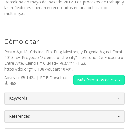
Barcelona en mayo del pasado 2012. Los procesos de trabajo y
las reflexiones quedaron recopilados en una publicación
multilingüe.
Cómo citar
Pastó Aguilà, Cristina, Eloi Puig Mestres, y Eugènia Agustí Camí.
2013. «El Proyecto “Science of the city”: Territorio De Encuentro
Entre Arte, Ciencia Y Ciudad».
AusArt
1 (1-2).
https://doi.org/10.1387/ausart.10401.
Abstract
1424 | PDF Downloads
Más formatos de cita
468
##plugins.themes.bootstrap3.article.d
Keywords
References