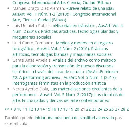
Congreso Internacional Arte, Ciencia, Ciudad (Bilbao)
Manuel Drago Díaz Alemán,
«Breve relato de una isla»
,
AusArt: Vol. 1 Núm. 1-2 (2013): I Congreso Internacional
Arte, Ciencia, Ciudad (Bilbao)
Luis Urquieta Robles,
«Historias en tránsito»
,
AusArt: Vol. 4
Núm. 2 (2016): Prácticas artísticas, tecnologías blandas y
maquinarias sociales
Urtzi Canto Combarro,
Medios y modos en el registro
fotográfico
,
AusArt: Vol. 4 Núm. 2 (2016): Prácticas
artísticas, tecnologías blandas y maquinarias sociales
Garazi Ansa Arbelaiz,
Análisis del archivo como método
para la elaboración y transmisión de nuevos discursos
históricos a través del caso de estudio «Re.Act.Feminism
#2: A performing archive»
,
AusArt: Vol. 5 Núm. 1 (2017):
Interrogantes feministas en la producción artística
Nerea Ayerbe Elola,
Las materializaciones circulantes de la
performance
,
AusArt: Vol. 5 Núm. 2 (2017): Los circuitos del
arte: Encrucijadas y derivas del arte contemporáneo
<<
<
9
10
11
12
13
14
15
16
17
18
19
20
21
22
23
24
25
26
27
28
2
También puede
Iniciar una búsqueda de similitud avanzada
para
este artículo.