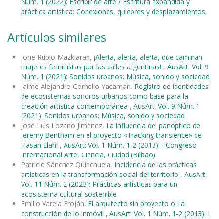
Núm. 1 (2022): Escribir de arte / Escritura expandida y
práctica artística: Conexiones, quiebres y desplazamientos
Artículos similares
Jone Rubio Mazkiaran,
¡Alerta, alerta, alerta, que caminan
mujeres feministas por las calles argentinas!
,
AusArt: Vol. 9
Núm. 1 (2021): Sonidos urbanos: Música, sonido y sociedad
Jaime Alejandro Cornelio Yacaman,
Registro de identidades
de ecosistemas sonoros urbanos como base para la
creación artística contemporánea
,
AusArt: Vol. 9 Núm. 1
(2021): Sonidos urbanos: Música, sonido y sociedad
José Luis Lozano Jiménez,
La influencia del panóptico de
Jeremy Bentham en el proyecto «Tracking transience» de
Hasan Elahi
,
AusArt: Vol. 1 Núm. 1-2 (2013): I Congreso
Internacional Arte, Ciencia, Ciudad (Bilbao)
Patricio Sánchez Quinchuela,
Incidencia de las prácticas
artísticas en la transformación social del territorio
,
AusArt:
Vol. 11 Núm. 2 (2023): Prácticas artísticas para un
ecosistema cultural sostenible
Emilio Varela Froján,
El arquitecto sin proyecto o La
construcción de lo inmóvil
,
AusArt: Vol. 1 Núm. 1-2 (2013): I