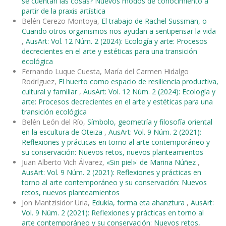
se cuentan las cosas? Nuevos modos de conocimiento a
partir de la praxis artística
Belén Cerezo Montoya,
El trabajo de Rachel Sussman, o
Cuando otros organismos nos ayudan a sentipensar la vida
,
AusArt: Vol. 12 Núm. 2 (2024): Ecología y arte: Procesos
decrecientes en el arte y estéticas para una transición
ecológica
Fernando Luque Cuesta, María del Carmen Hidalgo
Rodríguez,
El huerto como espacio de resiliencia productiva,
cultural y familiar
,
AusArt: Vol. 12 Núm. 2 (2024): Ecología y
arte: Procesos decrecientes en el arte y estéticas para una
transición ecológica
Belén León del Río,
Símbolo, geometría y filosofía oriental
en la escultura de Oteiza
,
AusArt: Vol. 9 Núm. 2 (2021):
Reflexiones y prácticas en torno al arte contemporáneo y
su conservación: Nuevos retos, nuevos planteamientos
Juan Alberto Vich Álvarez,
«Sin piel»' de Marina Núñez
,
AusArt: Vol. 9 Núm. 2 (2021): Reflexiones y prácticas en
torno al arte contemporáneo y su conservación: Nuevos
retos, nuevos planteamientos
Jon Mantzisidor Uria,
Edukia, forma eta ahanztura
,
AusArt:
Vol. 9 Núm. 2 (2021): Reflexiones y prácticas en torno al
arte contemporáneo y su conservación: Nuevos retos,