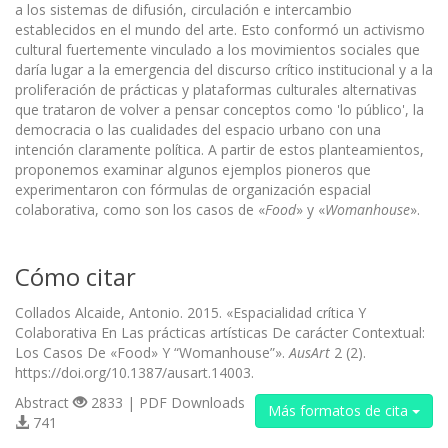
a los sistemas de difu­sión, circulación e intercambio
establecidos en el mundo del arte. Esto conformó un activismo
cultural fuertemente vinculado a los movimientos sociales que
daría lugar a la emergencia del discurso crítico institucional y a la
proliferación de prácticas y plataformas culturales alternativas
que trataron de volver a pensar conceptos como 'lo público', la
democracia o las cualidades del espacio urbano con una
intención claramente política. A partir de estos planteamientos,
propo­nemos examinar algunos ejemplos pioneros que
experimentaron con fórmulas de organización espacial
colaborativa, como son los casos de «
Food
» y «
Womanhouse
».
Cómo citar
Collados Alcaide, Antonio. 2015. «Espacialidad crítica Y
Colaborativa En Las prácticas artísticas De carácter Contextual:
Los Casos De «Food» Y “Womanhouse”».
AusArt
2 (2).
https://doi.org/10.1387/ausart.14003.
Abstract
2833 | PDF Downloads
Más formatos de cita
741