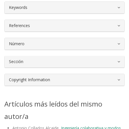
##plugins.themes.bootstrap3.article.d
Keywords
References
Número
Sección
Copyright Information
Artículos más leídos del mismo
autor/a
Antonio Collados Alcaide,
Ingeniería colaborativa y modos