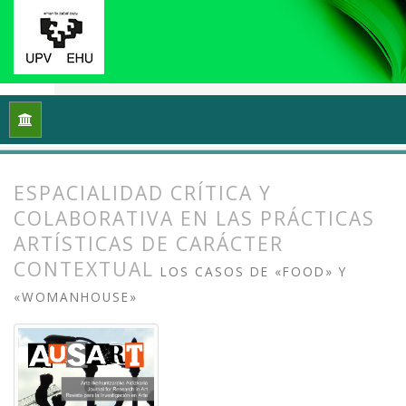
Inicio
Archivos
Vol. 2 Núm. 2 (2014): Arte, esfera pública y po
ESPACIALIDAD CRÍTICA Y
COLABORATIVA EN LAS PRÁCTICAS
ARTÍSTICAS DE CARÁCTER
CONTEXTUAL
LOS CASOS DE «FOOD» Y
«WOMANHOUSE»
##plugins.themes.bootstrap3.article.
##plugins.themes.bootstrap3.article.