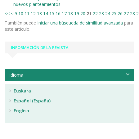
nuevos planteamientos
<<
<
9
10
11
12
13
14
15
16
17
18
19
20
21
22
23
24
25
26
27
28
2
También puede
Iniciar una búsqueda de similitud avanzada
para
este artículo.
INFORMACIÓN DE LA REVISTA
Idioma
Euskara
Español (España)
English