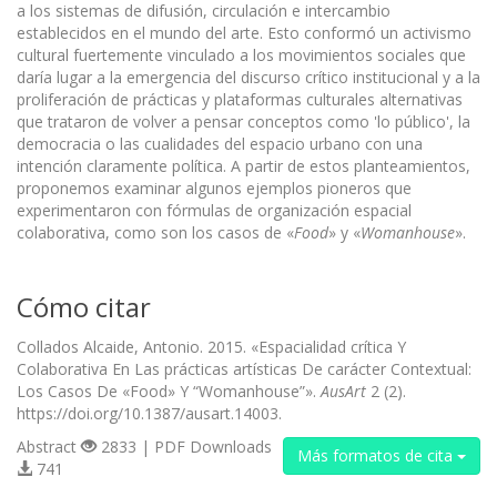
a los sistemas de difu­sión, circulación e intercambio
establecidos en el mundo del arte. Esto conformó un activismo
cultural fuertemente vinculado a los movimientos sociales que
daría lugar a la emergencia del discurso crítico institucional y a la
proliferación de prácticas y plataformas culturales alternativas
que trataron de volver a pensar conceptos como 'lo público', la
democracia o las cualidades del espacio urbano con una
intención claramente política. A partir de estos planteamientos,
propo­nemos examinar algunos ejemplos pioneros que
experimentaron con fórmulas de organización espacial
colaborativa, como son los casos de «
Food
» y «
Womanhouse
».
Cómo citar
Collados Alcaide, Antonio. 2015. «Espacialidad crítica Y
Colaborativa En Las prácticas artísticas De carácter Contextual:
Los Casos De «Food» Y “Womanhouse”».
AusArt
2 (2).
https://doi.org/10.1387/ausart.14003.
Abstract
2833 | PDF Downloads
Más formatos de cita
741