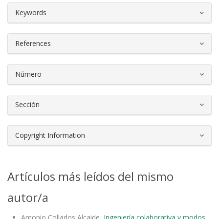
##plugins.themes.bootstrap3.article.d
Keywords
References
Número
Sección
Copyright Information
Artículos más leídos del mismo
autor/a
Antonio Collados Alcaide,
Ingeniería colaborativa y modos