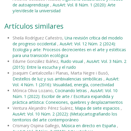
de autoaprendizaje
,
AusArt: Vol. 8 Núm. 1 (2020): Arte
y/en/desde la universidad
Artículos similares
Sheila Rodríguez Cañestro,
Una revisión crítica del modelo
de progreso occidental
,
AusArt: Vol. 12 Núm. 2 (2024):
Ecología y arte: Procesos decrecientes en el arte y estéticas
para una transición ecológica
Edurne González Ibáñez,
Ruido visual
,
AusArt: Vol. 3 Núm. 2
(2015): Entre la escucha y el ruido
Joaquim Cantalozella i Planas, Marta Negre i Busó,
Destellos de luz y sus ambivalencias simbólicas
,
AusArt:
Vol. 4 Núm. 1 (2016): Visualidad, energía, conectividad
Mónica Oliva Lozano,
Cocinando letras
,
AusArt: Vol. 10
Núm. 1 (2022): Escribir de arte / Escritura expandida y
práctica artística: Conexiones, quiebres y desplazamientos
Ventura Alejandro Pérez Suárez,
Mapa de siete espacios
,
AusArt: Vol. 10 Núm. 2 (2022): (Meta)cartografiando los
territorios del arte contemporáneo
Crismary Ospina Gallego,
Música en directo en España
,