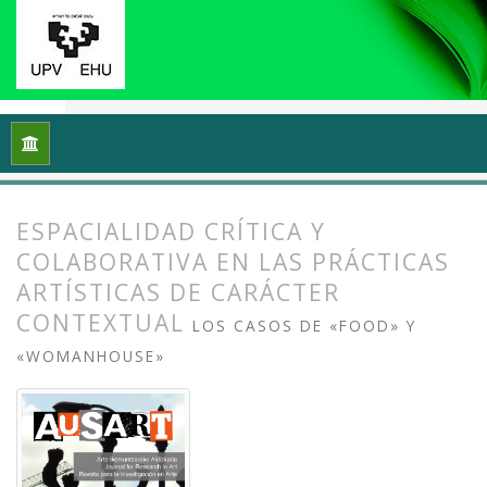
Inicio
Archivos
Vol. 2 Núm. 2 (2014): Arte, esfera pública y po
ESPACIALIDAD CRÍTICA Y
COLABORATIVA EN LAS PRÁCTICAS
ARTÍSTICAS DE CARÁCTER
CONTEXTUAL
LOS CASOS DE «FOOD» Y
«WOMANHOUSE»
##plugins.themes.bootstrap3.article.
##plugins.themes.bootstrap3.article.