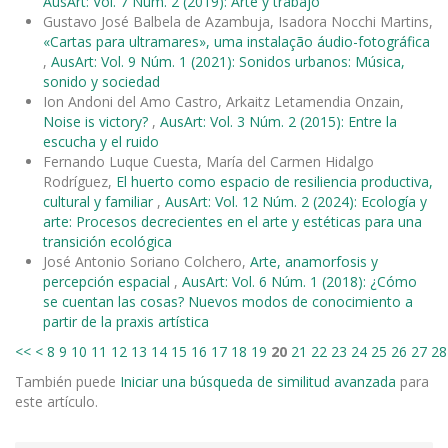
AusArt: Vol. 7 Núm. 2 (2019): Arte y trabajo
Gustavo José Balbela de Azambuja, Isadora Nocchi Martins,
«Cartas para ultramares», uma instalação áudio-fotográfica
,
AusArt: Vol. 9 Núm. 1 (2021): Sonidos urbanos: Música,
sonido y sociedad
Ion Andoni del Amo Castro, Arkaitz Letamendia Onzain,
Noise is victory?
,
AusArt: Vol. 3 Núm. 2 (2015): Entre la
escucha y el ruido
Fernando Luque Cuesta, María del Carmen Hidalgo
Rodríguez,
El huerto como espacio de resiliencia productiva,
cultural y familiar
,
AusArt: Vol. 12 Núm. 2 (2024): Ecología y
arte: Procesos decrecientes en el arte y estéticas para una
transición ecológica
José Antonio Soriano Colchero,
Arte, anamorfosis y
percepción espacial
,
AusArt: Vol. 6 Núm. 1 (2018): ¿Cómo
se cuentan las cosas? Nuevos modos de conocimiento a
partir de la praxis artística
<<
<
8
9
10
11
12
13
14
15
16
17
18
19
20
21
22
23
24
25
26
27
28
También puede
Iniciar una búsqueda de similitud avanzada
para
este artículo.