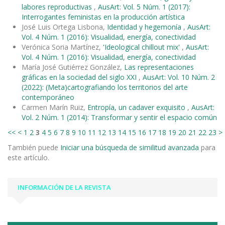
labores reproductivas
,
AusArt: Vol. 5 Núm. 1 (2017):
Interrogantes feministas en la producción artística
José Luis Ortega Lisbona,
Identidad y hegemonía
,
AusArt:
Vol. 4 Núm. 1 (2016): Visualidad, energía, conectividad
Verónica Soria Martínez,
'Ideological chillout mix'
,
AusArt:
Vol. 4 Núm. 1 (2016): Visualidad, energía, conectividad
María José Gutiérrez González,
Las representaciones
gráficas en la sociedad del siglo XXI
,
AusArt: Vol. 10 Núm. 2
(2022): (Meta)cartografiando los territorios del arte
contemporáneo
Carmen Marín Ruiz,
Entropía, un cadaver exquisito
,
AusArt:
Vol. 2 Núm. 1 (2014): Transformar y sentir el espacio común
<<
<
1
2
3
4
5
6
7
8
9
10
11
12
13
14
15
16
17
18
19
20
21
22
23
>
También puede
Iniciar una búsqueda de similitud avanzada
para
este artículo.
INFORMACIÓN DE LA REVISTA