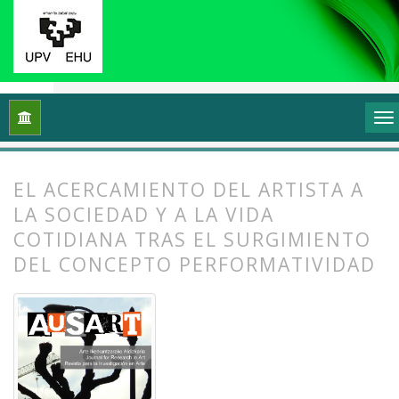
Inicio
Archivos
Vol. 2 Núm. 2 (2014): Arte, esfera pública y po
EL ACERCAMIENTO DEL ARTISTA A
LA SOCIEDAD Y A LA VIDA
COTIDIANA TRAS EL SURGIMIENTO
DEL CONCEPTO PERFORMATIVIDAD
##plugins.themes.bootstrap3.article.
##plugins.themes.bootstrap3.article.