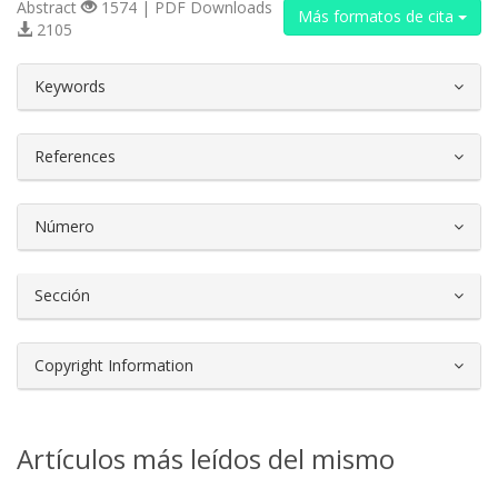
Abstract
1574 | PDF Downloads
Más formatos de cita
2105
##plugins.themes.bootstrap3.article.d
Keywords
References
Número
Sección
Copyright Information
Artículos más leídos del mismo