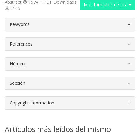
Abstract
1574 | PDF Downloads
Más formatos de cita
2105
##plugins.themes.bootstrap3.article.d
Keywords
References
Número
Sección
Copyright Information
Artículos más leídos del mismo