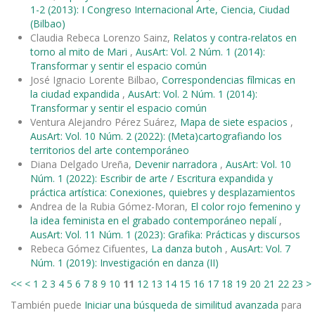
1-2 (2013): I Congreso Internacional Arte, Ciencia, Ciudad
(Bilbao)
Claudia Rebeca Lorenzo Sainz,
Relatos y contra-relatos en
torno al mito de Mari
,
AusArt: Vol. 2 Núm. 1 (2014):
Transformar y sentir el espacio común
José Ignacio Lorente Bilbao,
Correspondencias fílmicas en
la ciudad expandida
,
AusArt: Vol. 2 Núm. 1 (2014):
Transformar y sentir el espacio común
Ventura Alejandro Pérez Suárez,
Mapa de siete espacios
,
AusArt: Vol. 10 Núm. 2 (2022): (Meta)cartografiando los
territorios del arte contemporáneo
Diana Delgado Ureña,
Devenir narradora
,
AusArt: Vol. 10
Núm. 1 (2022): Escribir de arte / Escritura expandida y
práctica artística: Conexiones, quiebres y desplazamientos
Andrea de la Rubia Gómez-Moran,
El color rojo femenino y
la idea feminista en el grabado contemporáneo nepalí
,
AusArt: Vol. 11 Núm. 1 (2023): Grafika: Prácticas y discursos
Rebeca Gómez Cifuentes,
La danza butoh
,
AusArt: Vol. 7
Núm. 1 (2019): Investigación en danza (II)
<<
<
1
2
3
4
5
6
7
8
9
10
11
12
13
14
15
16
17
18
19
20
21
22
23
>
También puede
Iniciar una búsqueda de similitud avanzada
para