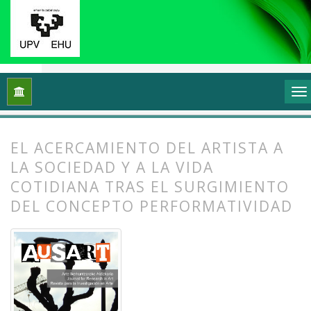
Inicio
Archivos
Vol. 2 Núm. 2 (2014): Arte, esfera pública y po
EL ACERCAMIENTO DEL ARTISTA A
LA SOCIEDAD Y A LA VIDA
COTIDIANA TRAS EL SURGIMIENTO
DEL CONCEPTO PERFORMATIVIDAD
##plugins.themes.bootstrap3.article.
##plugins.themes.bootstrap3.article.