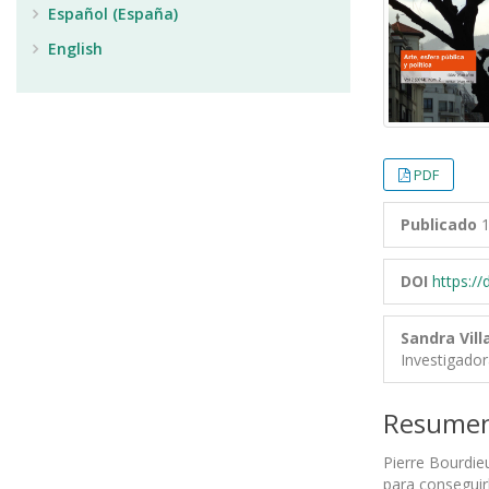
Español (España)
English
PDF
Publicado
1
DOI
https:/
Sandra Vil
Investigado
Resume
Pierre Bourdie
para conseguir