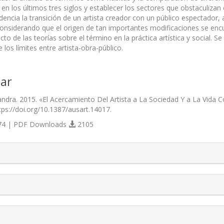
en los últimos tres siglos y establecer los sectores que obstaculizan
dencia la transición de un artista creador con un público espectador, 
Considerando que el origen de tan importantes modificaciones se encu
acto de las teorías sobre el término en la práctica artística y socia
e los límites entre artista-obra-público.
ar
Sandra. 2015. «El Acercamiento Del Artista a La Sociedad Y a La Vida 
ttps://doi.org/10.1387/ausart.14017.
4 | PDF Downloads
2105
s.themes.bootstrap3.article.details##