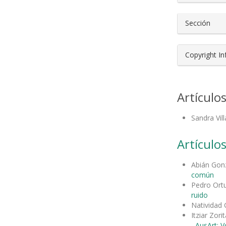
Sección
Copyright I
Artículo
Sandra Vil
Artículos
Abián Gon
común
Pedro Ort
ruido
Natividad
Itziar Zori
,
AusArt: V