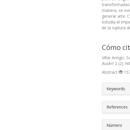
transformadas 
manera, se evi
generar arte. 
estudia el imp
de la ruptura d
Cómo cit
Villar Amigo, 
AusArt
2 (2). h
Abstract
157
##plugin
Keywords
References
Número