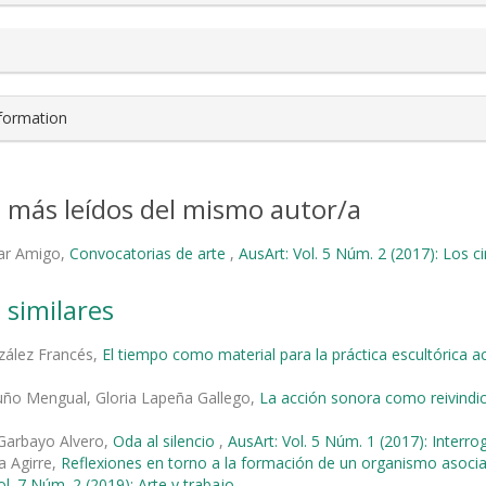
nformation
s más leídos del mismo autor/a
lar Amigo,
Convocatorias de arte
,
AusArt: Vol. 5 Núm. 2 (2017): Los c
 similares
zález Francés,
El tiempo como material para la práctica escultórica a
uño Mengual, Gloria Lapeña Gallego,
La acción sonora como reivindi
 Garbayo Alvero,
Oda al silencio
,
AusArt: Vol. 5 Núm. 1 (2017): Interro
ta Agirre,
Reflexiones en torno a la formación de un organismo asociat
ol. 7 Núm. 2 (2019): Arte y trabajo