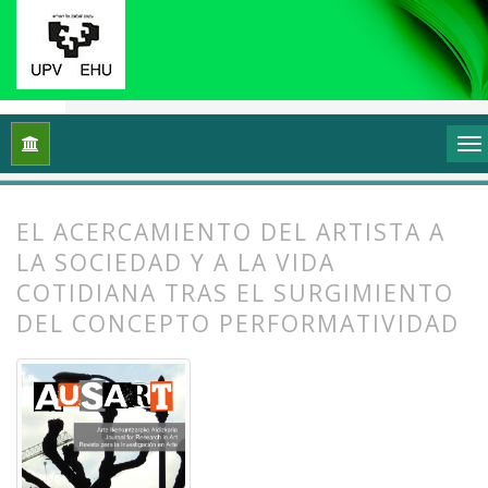
Inicio
Archivos
Vol. 2 Núm. 2 (2014): Arte, esfera pública y po
EL ACERCAMIENTO DEL ARTISTA A
LA SOCIEDAD Y A LA VIDA
COTIDIANA TRAS EL SURGIMIENTO
DEL CONCEPTO PERFORMATIVIDAD
##plugins.themes.bootstrap3.article.
##plugins.themes.bootstrap3.article.