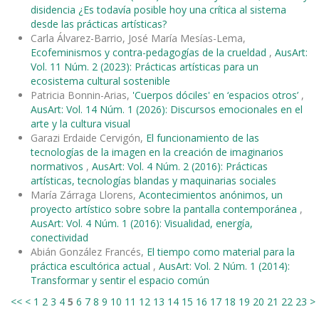
disidencia ¿Es todavía posible hoy una crítica al sistema
desde las prácticas artísticas?
Carla Álvarez-Barrio, José María Mesías-Lema,
Ecofeminismos y contra-pedagogías de la crueldad
,
AusArt:
Vol. 11 Núm. 2 (2023): Prácticas artísticas para un
ecosistema cultural sostenible
Patricia Bonnin-Arias,
'Cuerpos dóciles' en ‘espacios otros’
,
AusArt: Vol. 14 Núm. 1 (2026): Discursos emocionales en el
arte y la cultura visual
Garazi Erdaide Cervigón,
El funcionamiento de las
tecnologías de la imagen en la creación de imaginarios
normativos
,
AusArt: Vol. 4 Núm. 2 (2016): Prácticas
artísticas, tecnologías blandas y maquinarias sociales
María Zárraga Llorens,
Acontecimientos anónimos, un
proyecto artístico sobre sobre la pantalla contemporánea
,
AusArt: Vol. 4 Núm. 1 (2016): Visualidad, energía,
conectividad
Abián González Francés,
El tiempo como material para la
práctica escultórica actual
,
AusArt: Vol. 2 Núm. 1 (2014):
Transformar y sentir el espacio común
<<
<
1
2
3
4
5
6
7
8
9
10
11
12
13
14
15
16
17
18
19
20
21
22
23
>