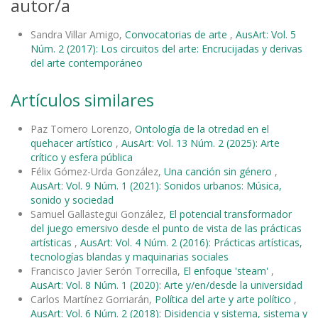
autor/a
Sandra Villar Amigo,
Convocatorias de arte
,
AusArt: Vol. 5
Núm. 2 (2017): Los circuitos del arte: Encrucijadas y derivas
del arte contemporáneo
Artículos similares
Paz Tornero Lorenzo,
Ontología de la otredad en el
quehacer artístico
,
AusArt: Vol. 13 Núm. 2 (2025): Arte
crítico y esfera pública
Félix Gómez-Urda González,
Una canción sin género
,
AusArt: Vol. 9 Núm. 1 (2021): Sonidos urbanos: Música,
sonido y sociedad
Samuel Gallastegui González,
El potencial transformador
del juego emersivo desde el punto de vista de las prácticas
artísticas
,
AusArt: Vol. 4 Núm. 2 (2016): Prácticas artísticas,
tecnologías blandas y maquinarias sociales
Francisco Javier Serón Torrecilla,
El enfoque 'steam'
,
AusArt: Vol. 8 Núm. 1 (2020): Arte y/en/desde la universidad
Carlos Martínez Gorriarán,
Política del arte y arte político
,
AusArt: Vol. 6 Núm. 2 (2018): Disidencia y sistema, sistema y