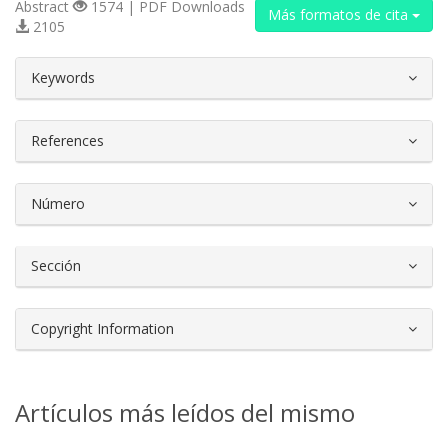
Abstract
1574 | PDF Downloads
Más formatos de cita
2105
##plugins.themes.bootstrap3.article.d
Keywords
References
Número
Sección
Copyright Information
Artículos más leídos del mismo