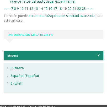
nuevos retos del audiovisual experimental
<<
<
7
8
9
10
11
12
13
14
15
16
17
18
19
20
21
22
23
>
>>
También puede
Iniciar una búsqueda de similitud avanzada
para
este artículo.
INFORMACIÓN DE LA REVISTA
Idioma
Euskara
Español (España)
English