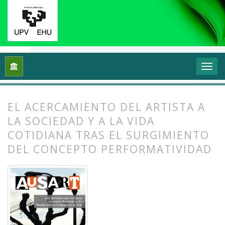
Inicio
Archivos
Vol. 2 Núm. 2 (2014): Arte, esfera pública y po
EL ACERCAMIENTO DEL ARTISTA A
LA SOCIEDAD Y A LA VIDA
COTIDIANA TRAS EL SURGIMIENTO
DEL CONCEPTO PERFORMATIVIDAD
##plugins.themes.bootstrap3.article.
##plugins.themes.bootstrap3.article.