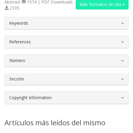
Abstract
1574 | PDF Downloads
Más formatos de cita
2105
##plugins.themes.bootstrap3.article.d
Keywords
References
Número
Sección
Copyright Information
Artículos más leídos del mismo