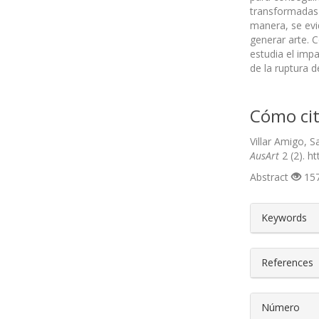
transformadas 
manera, se evi
generar arte. 
estudia el imp
de la ruptura d
Cómo cit
Villar Amigo, 
AusArt
2 (2). h
Abstract
157
##plugin
Keywords
References
Número