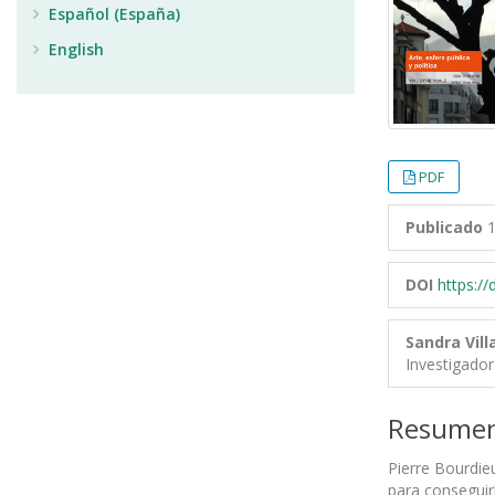
Español (España)
English
PDF
Publicado
1
DOI
https:/
Sandra Vil
Investigado
Resume
Pierre Bourdie
para conseguir