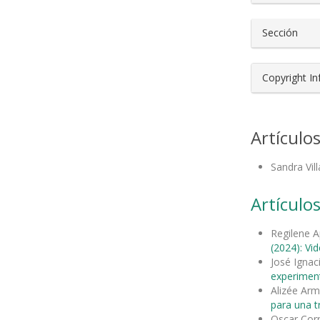
Sección
Copyright I
Artículo
Sandra Vil
Artículos
Regilene A
(2024): Vi
José Ignac
experimen
Alizée Ar
para una t
Oscar Cor