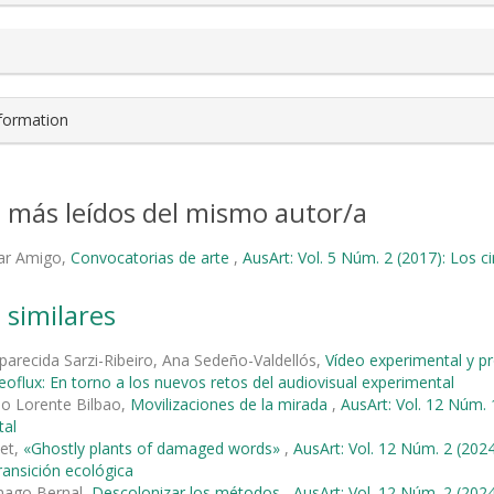
nformation
s más leídos del mismo autor/a
lar Amigo,
Convocatorias de arte
,
AusArt: Vol. 5 Núm. 2 (2017): Los c
 similares
parecida Sarzi-Ribeiro, Ana Sedeño-Valdellós,
Vídeo experimental y pro
deoflux: En torno a los nuevos retos del audiovisual experimental
io Lorente Bilbao,
Movilizaciones de la mirada
,
AusArt: Vol. 12 Núm. 
tal
met,
«Ghostly plants of damaged words»
,
AusArt: Vol. 12 Núm. 2 (2024
ransición ecológica
nago Bernal,
Descolonizar los métodos
,
AusArt: Vol. 12 Núm. 2 (2024