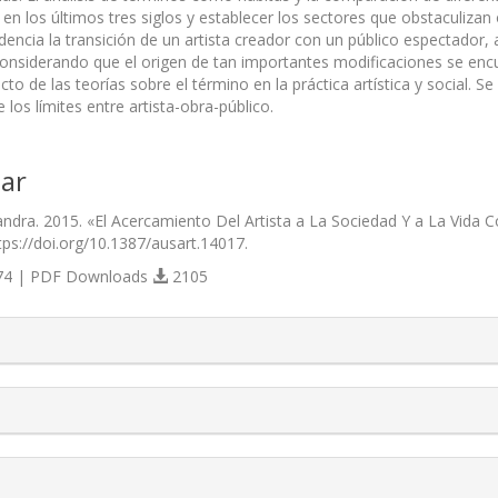
en los últimos tres siglos y establecer los sectores que obstaculizan
dencia la transición de un artista creador con un público espectador, 
Considerando que el origen de tan importantes modificaciones se encu
acto de las teorías sobre el término en la práctica artística y socia
e los límites entre artista-obra-público.
ar
Sandra. 2015. «El Acercamiento Del Artista a La Sociedad Y a La Vida 
ttps://doi.org/10.1387/ausart.14017.
4 | PDF Downloads
2105
s.themes.bootstrap3.article.details##