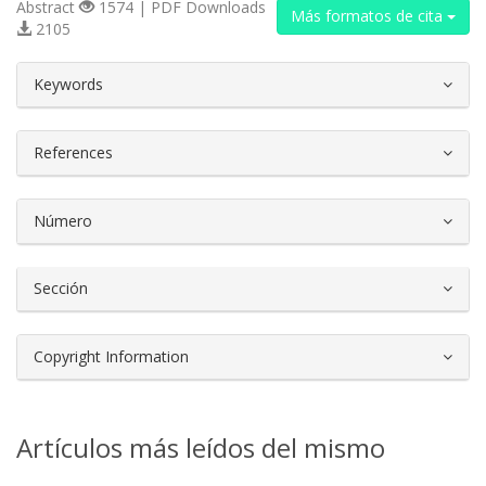
Abstract
1574 | PDF Downloads
Más formatos de cita
2105
##plugins.themes.bootstrap3.article.d
Keywords
References
Número
Sección
Copyright Information
Artículos más leídos del mismo