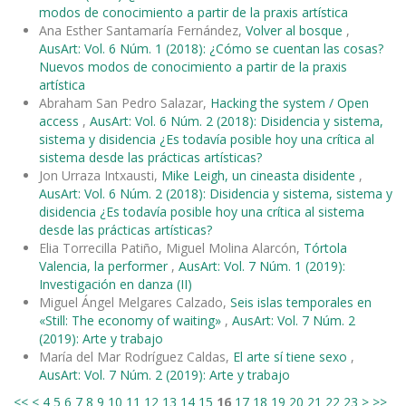
modos de conocimiento a partir de la praxis artística
Ana Esther Santamaría Fernández,
Volver al bosque
,
AusArt: Vol. 6 Núm. 1 (2018): ¿Cómo se cuentan las cosas?
Nuevos modos de conocimiento a partir de la praxis
artística
Abraham San Pedro Salazar,
Hacking the system / Open
access
,
AusArt: Vol. 6 Núm. 2 (2018): Disidencia y sistema,
sistema y disidencia ¿Es todavía posible hoy una crítica al
sistema desde las prácticas artísticas?
Jon Urraza Intxausti,
Mike Leigh, un cineasta disidente
,
AusArt: Vol. 6 Núm. 2 (2018): Disidencia y sistema, sistema y
disidencia ¿Es todavía posible hoy una crítica al sistema
desde las prácticas artísticas?
Elia Torrecilla Patiño, Miguel Molina Alarcón,
Tórtola
Valencia, la performer
,
AusArt: Vol. 7 Núm. 1 (2019):
Investigación en danza (II)
Miguel Ángel Melgares Calzado,
Seis islas temporales en
«Still: The economy of waiting»
,
AusArt: Vol. 7 Núm. 2
(2019): Arte y trabajo
María del Mar Rodríguez Caldas,
El arte sí tiene sexo
,
AusArt: Vol. 7 Núm. 2 (2019): Arte y trabajo
<<
<
4
5
6
7
8
9
10
11
12
13
14
15
16
17
18
19
20
21
22
23
>
>>