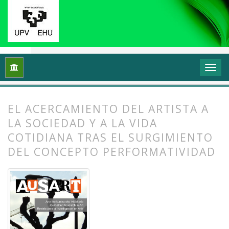
Inicio
Archivos
Vol. 2 Núm. 2 (2014): Arte, esfera pública y po
EL ACERCAMIENTO DEL ARTISTA A
LA SOCIEDAD Y A LA VIDA
COTIDIANA TRAS EL SURGIMIENTO
DEL CONCEPTO PERFORMATIVIDAD
##plugins.themes.bootstrap3.article.
##plugins.themes.bootstrap3.article.