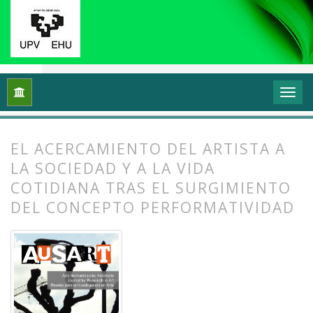
Inicio
Archivos
Vol. 2 Núm. 2 (2014): Arte, esfera pública y po
EL ACERCAMIENTO DEL ARTISTA A
LA SOCIEDAD Y A LA VIDA
COTIDIANA TRAS EL SURGIMIENTO
DEL CONCEPTO PERFORMATIVIDAD
##plugins.themes.bootstrap3.article.
##plugins.themes.bootstrap3.article.