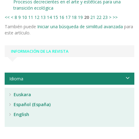
Procesos decrecientes en el arte y estéticas para una
transición ecológica
<<
<
8
9
10
11
12
13
14
15
16
17
18
19
20
21
22
23
>
>>
También puede
Iniciar una búsqueda de similitud avanzada
para
este artículo.
INFORMACIÓN DE LA REVISTA
Idioma
Euskara
Español (España)
English