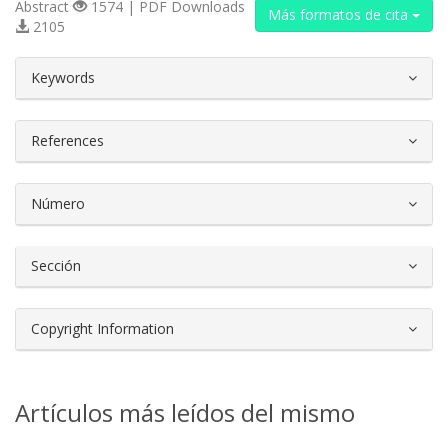
Abstract
1574 | PDF Downloads
Más formatos de cita
2105
##plugins.themes.bootstrap3.article.d
Keywords
References
Número
Sección
Copyright Information
Artículos más leídos del mismo