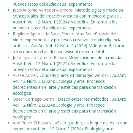
nuevos retos del audiovisual experimental
José-Antonio Vertedor-Romero,
Metodologías y modelos
conceptuales de creación artística con medios digitales
,
AusArt: Vol. 12 Núm. 1 (2024): Videoflux: En torno a los
nuevos retos del audiovisual experimental
Regilene Aparecida Sarzi-Ribeiro, Ana Sedeño-Valdellós,
Vídeo experimental y procesos creativos con inteligencia
artificial
,
AusArt: Vol. 12 Núm. 1 (2024): Videoflux: En torno
a los nuevos retos del audiovisual experimental
José Ignacio Lorente Bilbao,
Movilizaciones de la mirada
,
AusArt: Vol. 12 Núm. 1 (2024): Videoflux: En torno a los
nuevos retos del audiovisual experimental
Alizée Armet,
«Ghostly plants of damaged words»
,
AusArt:
Vol. 12 Núm. 2 (2024): Ecología y arte: Procesos
decrecientes en el arte y estéticas para una transición
ecológica
Oscar Cornago Bernal,
Descolonizar los métodos
,
AusArt:
Vol. 12 Núm. 2 (2024): Ecología y arte: Procesos
decrecientes en el arte y estéticas para una transición
ecológica
Ane Rubio Echazarra,
«Es lo que fue, es lo que es, es lo que
será»
,
AusArt: Vol. 12 Núm. 2 (2024): Ecología y arte: