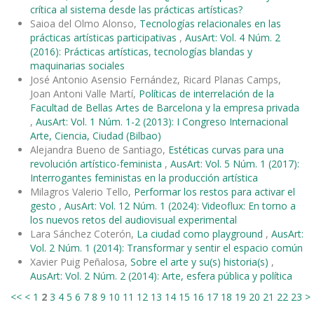
crítica al sistema desde las prácticas artísticas?
Saioa del Olmo Alonso,
Tecnologías relacionales en las
prácticas artísticas participativas
,
AusArt: Vol. 4 Núm. 2
(2016): Prácticas artísticas, tecnologías blandas y
maquinarias sociales
José Antonio Asensio Fernández, Ricard Planas Camps,
Joan Antoni Valle Martí,
Políticas de interrelación de la
Facultad de Bellas Artes de Barcelona y la empresa privada
,
AusArt: Vol. 1 Núm. 1-2 (2013): I Congreso Internacional
Arte, Ciencia, Ciudad (Bilbao)
Alejandra Bueno de Santiago,
Estéticas curvas para una
revolución artístico-feminista
,
AusArt: Vol. 5 Núm. 1 (2017):
Interrogantes feministas en la producción artística
Milagros Valerio Tello,
Performar los restos para activar el
gesto
,
AusArt: Vol. 12 Núm. 1 (2024): Videoflux: En torno a
los nuevos retos del audiovisual experimental
Lara Sánchez Coterón,
La ciudad como playground
,
AusArt:
Vol. 2 Núm. 1 (2014): Transformar y sentir el espacio común
Xavier Puig Peñalosa,
Sobre el arte y su(s) historia(s)
,
AusArt: Vol. 2 Núm. 2 (2014): Arte, esfera pública y política
<<
<
1
2
3
4
5
6
7
8
9
10
11
12
13
14
15
16
17
18
19
20
21
22
23
>