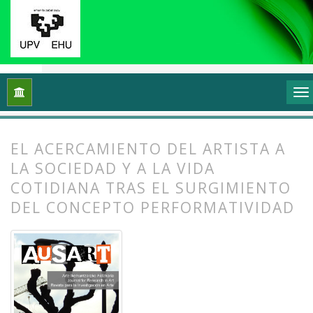
Inicio
Archivos
Vol. 2 Núm. 2 (2014): Arte, esfera pública y po
EL ACERCAMIENTO DEL ARTISTA A
LA SOCIEDAD Y A LA VIDA
COTIDIANA TRAS EL SURGIMIENTO
DEL CONCEPTO PERFORMATIVIDAD
##plugins.themes.bootstrap3.article.
##plugins.themes.bootstrap3.article.