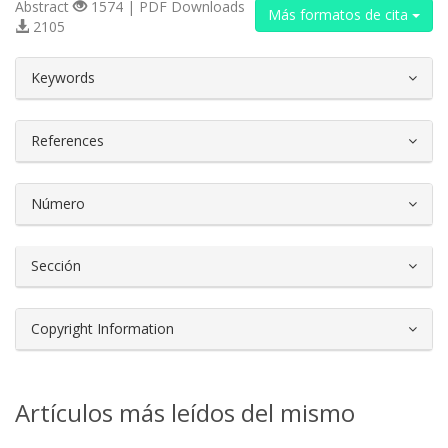
Abstract
1574 | PDF Downloads
Más formatos de cita
2105
##plugins.themes.bootstrap3.article.d
Keywords
References
Número
Sección
Copyright Information
Artículos más leídos del mismo