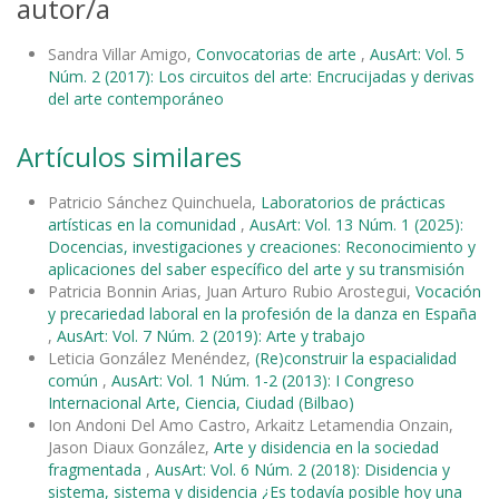
autor/a
Sandra Villar Amigo,
Convocatorias de arte
,
AusArt: Vol. 5
Núm. 2 (2017): Los circuitos del arte: Encrucijadas y derivas
del arte contemporáneo
Artículos similares
Patricio Sánchez Quinchuela,
Laboratorios de prácticas
artísticas en la comunidad
,
AusArt: Vol. 13 Núm. 1 (2025):
Docencias, investigaciones y creaciones: Reconocimiento y
aplicaciones del saber específico del arte y su transmisión
Patricia Bonnin Arias, Juan Arturo Rubio Arostegui,
Vocación
y precariedad laboral en la profesión de la danza en España
,
AusArt: Vol. 7 Núm. 2 (2019): Arte y trabajo
Leticia González Menéndez,
(Re)construir la espacialidad
común
,
AusArt: Vol. 1 Núm. 1-2 (2013): I Congreso
Internacional Arte, Ciencia, Ciudad (Bilbao)
Ion Andoni Del Amo Castro, Arkaitz Letamendia Onzain,
Jason Diaux González,
Arte y disidencia en la sociedad
fragmentada
,
AusArt: Vol. 6 Núm. 2 (2018): Disidencia y
sistema, sistema y disidencia ¿Es todavía posible hoy una