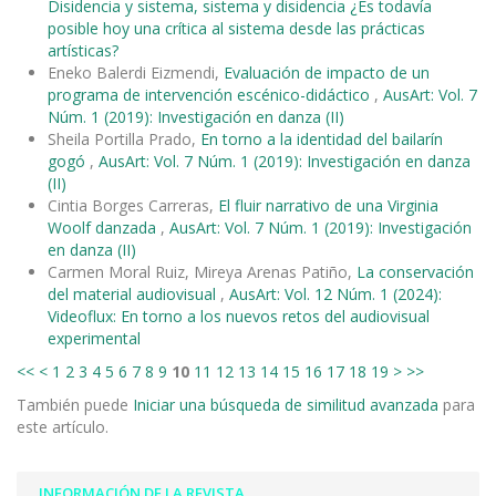
Disidencia y sistema, sistema y disidencia ¿Es todavía
posible hoy una crítica al sistema desde las prácticas
artísticas?
Eneko Balerdi Eizmendi,
Evaluación de impacto de un
programa de intervención escénico-didáctico
,
AusArt: Vol. 7
Núm. 1 (2019): Investigación en danza (II)
Sheila Portilla Prado,
En torno a la identidad del bailarín
gogó
,
AusArt: Vol. 7 Núm. 1 (2019): Investigación en danza
(II)
Cintia Borges Carreras,
El fluir narrativo de una Virginia
Woolf danzada
,
AusArt: Vol. 7 Núm. 1 (2019): Investigación
en danza (II)
Carmen Moral Ruiz, Mireya Arenas Patiño,
La conservación
del material audiovisual
,
AusArt: Vol. 12 Núm. 1 (2024):
Videoflux: En torno a los nuevos retos del audiovisual
experimental
<<
<
1
2
3
4
5
6
7
8
9
10
11
12
13
14
15
16
17
18
19
>
>>
También puede
Iniciar una búsqueda de similitud avanzada
para
este artículo.
INFORMACIÓN DE LA REVISTA