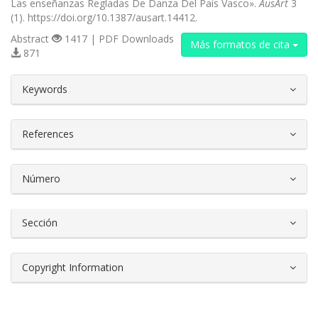
Las enseñanzas Regladas De Danza Del País Vasco».
AusArt
3
(1). https://doi.org/10.1387/ausart.14412.
Abstract
1417 | PDF Downloads
Más formatos de cita
871
##plugins.themes.bootstrap3.article.d
Keywords
References
Número
Sección
Copyright Information