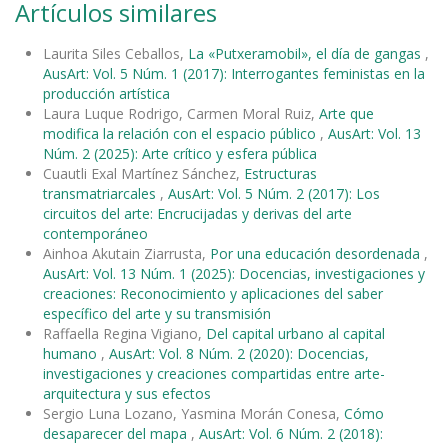
Artículos similares
Laurita Siles Ceballos,
La «Putxeramobil», el día de gangas
,
AusArt: Vol. 5 Núm. 1 (2017): Interrogantes feministas en la
producción artística
Laura Luque Rodrigo, Carmen Moral Ruiz,
Arte que
modifica la relación con el espacio público
,
AusArt: Vol. 13
Núm. 2 (2025): Arte crítico y esfera pública
Cuautli Exal Martínez Sánchez,
Estructuras
transmatriarcales
,
AusArt: Vol. 5 Núm. 2 (2017): Los
circuitos del arte: Encrucijadas y derivas del arte
contemporáneo
Ainhoa Akutain Ziarrusta,
Por una educación desordenada
,
AusArt: Vol. 13 Núm. 1 (2025): Docencias, investigaciones y
creaciones: Reconocimiento y aplicaciones del saber
específico del arte y su transmisión
Raffaella Regina Vigiano,
Del capital urbano al capital
humano
,
AusArt: Vol. 8 Núm. 2 (2020): Docencias,
investigaciones y creaciones compartidas entre arte-
arquitectura y sus efectos
Sergio Luna Lozano, Yasmina Morán Conesa,
Cómo
desaparecer del mapa
,
AusArt: Vol. 6 Núm. 2 (2018):