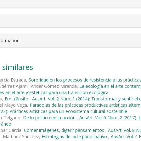
nformation
 similares
arcía Estrada,
Sororidad en los procesos de resistencia a las prácticas
Gutiérrez Ajamil, Ander Gómez Miranda,
La ecología en el arte cont
es en el arte y estéticas para una transición ecológica
ra,
Em trânsito
,
AusArt: Vol. 2 Núm. 1 (2014): Transformar y sentir e
el Mayo Vega,
Paradojas de las prácticas productivas artísticas alt
23): Prácticas artísticas para un ecosistema cultural sostenible
a Delgado,
De lo político en la acción
,
AusArt: Vol. 5 Núm. 2 (2017): L
ráneo
spar García,
Comer imágenes, digerir pensamientos
,
AusArt: Vol. 8 N
al Martínez Sánchez,
Estrategias del arte participativo
,
AusArt: Vol. 4 