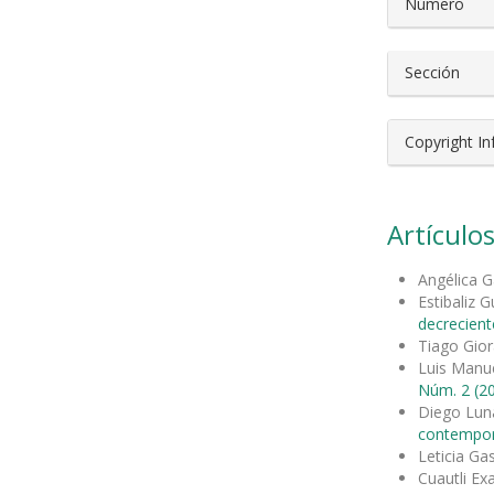
Número
Sección
Copyright I
Artículos
Angélica G
Estibaliz 
decrecient
Tiago Gio
Luis Manu
Núm. 2 (20
Diego Lun
contempo
Leticia Ga
Cuautli Ex