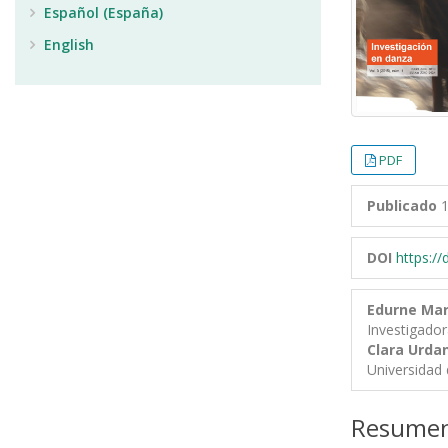
Español (España)
English
PDF
Publicado
1
DOI
https:/
Edurne Mar
Investigado
Clara Urda
Universidad 
Resume