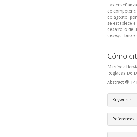
Las enseñanzas
de competencia
de agosto, por
se establece e
desarrollo de 
desequilibrio e
Cómo cit
Martínez Herví
Regladas De D
Abstract
141
##plugin
Keywords
References