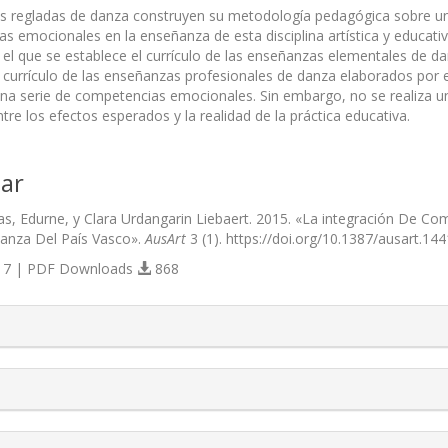
 regladas de danza construyen su metodología pedagógica sobre una
s emocionales en la enseñanza de esta disciplina artística y educati
 el que se establece el currículo de las enseñanzas elementales de d
l currículo de las enseñanzas profesionales de danza elaborados po
una serie de competencias emocionales. Sin embargo, no se realiza 
ntre los efectos esperados y la realidad de la práctica educativa.
ar
as, Edurne, y Clara Urdangarin Liebaert. 2015. «La integración De C
anza Del País Vasco».
AusArt
3 (1). https://doi.org/10.1387/ausart.144
7 | PDF Downloads
868
s.themes.bootstrap3.article.details##