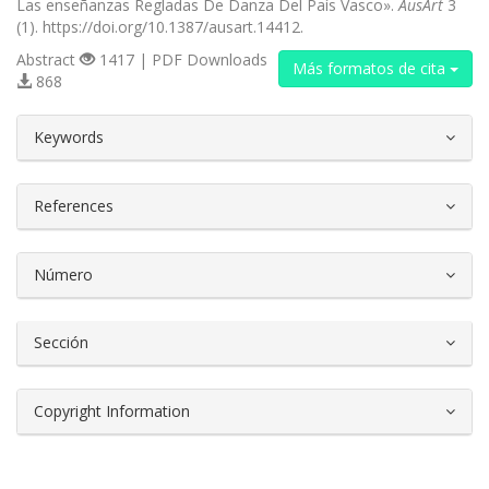
Las enseñanzas Regladas De Danza Del País Vasco».
AusArt
3
(1). https://doi.org/10.1387/ausart.14412.
Abstract
1417 | PDF Downloads
Más formatos de cita
868
##plugins.themes.bootstrap3.article.d
Keywords
References
Número
Sección
Copyright Information