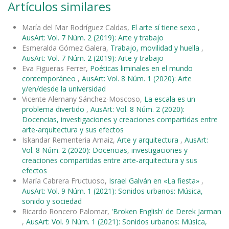
Artículos similares
María del Mar Rodríguez Caldas,
El arte sí tiene sexo
,
AusArt: Vol. 7 Núm. 2 (2019): Arte y trabajo
Esmeralda Gómez Galera,
Trabajo, movilidad y huella
,
AusArt: Vol. 7 Núm. 2 (2019): Arte y trabajo
Eva Figueras Ferrer,
Poéticas liminales en el mundo
contemporáneo
,
AusArt: Vol. 8 Núm. 1 (2020): Arte
y/en/desde la universidad
Vicente Alemany Sánchez-Moscoso,
La escala es un
problema divertido
,
AusArt: Vol. 8 Núm. 2 (2020):
Docencias, investigaciones y creaciones compartidas entre
arte-arquitectura y sus efectos
Iskandar Rementeria Arnaiz,
Arte y arquitectura
,
AusArt:
Vol. 8 Núm. 2 (2020): Docencias, investigaciones y
creaciones compartidas entre arte-arquitectura y sus
efectos
María Cabrera Fructuoso,
Israel Galván en «La fiesta»
,
AusArt: Vol. 9 Núm. 1 (2021): Sonidos urbanos: Música,
sonido y sociedad
Ricardo Roncero Palomar,
'Broken English' de Derek Jarman
,
AusArt: Vol. 9 Núm. 1 (2021): Sonidos urbanos: Música,