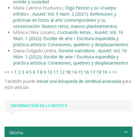
sonido y sociedad
María Cabrera Fructuoso,
Olga Pericet y su «Cuerpo
infinito»
,
AusArt: Vol. 9 Núm. 2 (2021): Reflexiones y
prácticas en torno al arte contemporáneo y su
conservación: Nuevos retos, nuevos planteamientos
Mónica Oliva Lozano,
Cocinando letras
,
AusArt: Vol. 10
Núm. 1 (2022): Escribir de arte / Escritura expandida y
práctica artística: Conexiones, quiebres y desplazamientos
Diana Delgado Ureña,
Devenir narradora
,
AusArt: Vol. 10
Núm. 1 (2022): Escribir de arte / Escritura expandida y
práctica artística: Conexiones, quiebres y desplazamientos
<<
<
1
2
3
4
5
6
7
8
9
10
11
12
13
14
15
16
17
18
19
>
>>
También puede
Iniciar una búsqueda de similitud avanzada
para
este artículo.
INFORMACIÓN DE LA REVISTA
Idioma