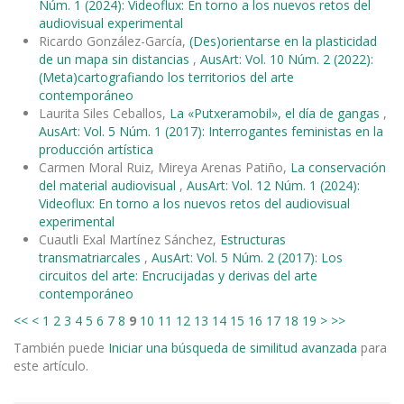
Núm. 1 (2024): Videoflux: En torno a los nuevos retos del
audiovisual experimental
Ricardo González-García,
(Des)orientarse en la plasticidad
de un mapa sin distancias
,
AusArt: Vol. 10 Núm. 2 (2022):
(Meta)cartografiando los territorios del arte
contemporáneo
Laurita Siles Ceballos,
La «Putxeramobil», el día de gangas
,
AusArt: Vol. 5 Núm. 1 (2017): Interrogantes feministas en la
producción artística
Carmen Moral Ruiz, Mireya Arenas Patiño,
La conservación
del material audiovisual
,
AusArt: Vol. 12 Núm. 1 (2024):
Videoflux: En torno a los nuevos retos del audiovisual
experimental
Cuautli Exal Martínez Sánchez,
Estructuras
transmatriarcales
,
AusArt: Vol. 5 Núm. 2 (2017): Los
circuitos del arte: Encrucijadas y derivas del arte
contemporáneo
<<
<
1
2
3
4
5
6
7
8
9
10
11
12
13
14
15
16
17
18
19
>
>>
También puede
Iniciar una búsqueda de similitud avanzada
para
este artículo.