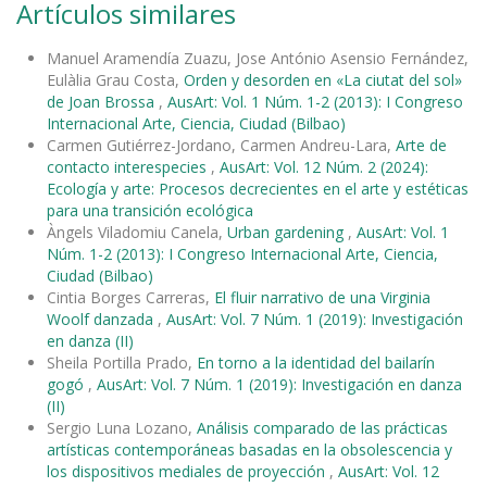
Artículos similares
Manuel Aramendía Zuazu, Jose António Asensio Fernández,
Eulàlia Grau Costa,
Orden y desorden en «La ciutat del sol»
de Joan Brossa
,
AusArt: Vol. 1 Núm. 1-2 (2013): I Congreso
Internacional Arte, Ciencia, Ciudad (Bilbao)
Carmen Gutiérrez-Jordano, Carmen Andreu-Lara,
Arte de
contacto interespecies
,
AusArt: Vol. 12 Núm. 2 (2024):
Ecología y arte: Procesos decrecientes en el arte y estéticas
para una transición ecológica
Àngels Viladomiu Canela,
Urban gardening
,
AusArt: Vol. 1
Núm. 1-2 (2013): I Congreso Internacional Arte, Ciencia,
Ciudad (Bilbao)
Cintia Borges Carreras,
El fluir narrativo de una Virginia
Woolf danzada
,
AusArt: Vol. 7 Núm. 1 (2019): Investigación
en danza (II)
Sheila Portilla Prado,
En torno a la identidad del bailarín
gogó
,
AusArt: Vol. 7 Núm. 1 (2019): Investigación en danza
(II)
Sergio Luna Lozano,
Análisis comparado de las prácticas
artísticas contemporáneas basadas en la obsolescencia y
los dispositivos mediales de proyección
,
AusArt: Vol. 12