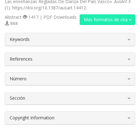
Las enseñanzas Regladas De Danza Del País Vasco».
AusArt
3
(1). https://doi.org/10.1387/ausart.14412.
Abstract
1417 | PDF Downloads
Más formatos de cita
868
##plugins.themes.bootstrap3.article.d
Keywords
References
Número
Sección
Copyright Information