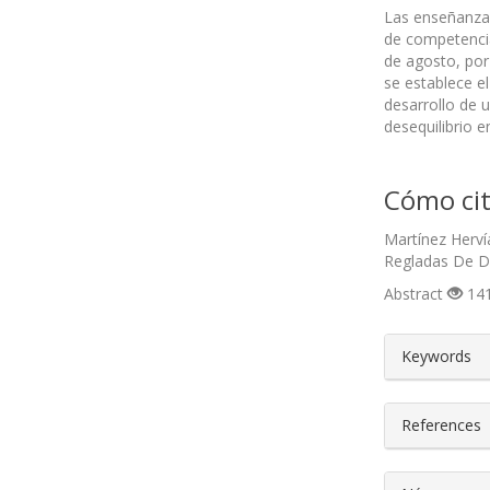
Las enseñanzas
de competencia
de agosto, por
se establece e
desarrollo de 
desequilibrio e
Cómo cit
Martínez Herví
Regladas De D
Abstract
141
##plugin
Keywords
References