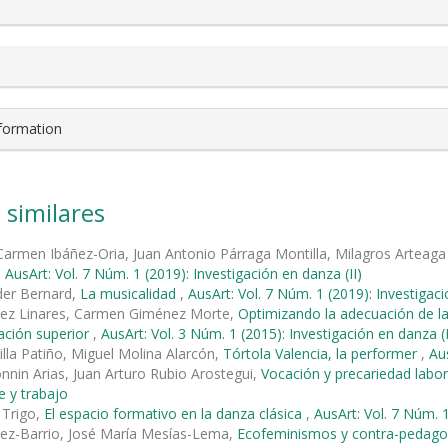
nformation
 similares
Carmen Ibáñez-Oria, Juan Antonio Párraga Montilla, Milagros Arteag
,
AusArt: Vol. 7 Núm. 1 (2019): Investigación en danza (II)
der Bernard,
La musicalidad
,
AusArt: Vol. 7 Núm. 1 (2019): Investigaci
mez Linares, Carmen Giménez Morte,
Optimizando la adecuación de l
ación superior
,
AusArt: Vol. 3 Núm. 1 (2015): Investigación en danza (I
cilla Patiño, Miguel Molina Alarcón,
Tórtola Valencia, la performer
,
Aus
onnin Arias, Juan Arturo Rubio Arostegui,
Vocación y precariedad labor
e y trabajo
 Trigo,
El espacio formativo en la danza clásica
,
AusArt: Vol. 7 Núm. 1
rez-Barrio, José María Mesías-Lema,
Ecofeminismos y contra-pedagog