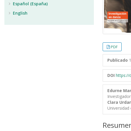
Español (España)
English
PDF
Publicado
1
DOI
https:/
Edurne Mar
Investigado
Clara Urda
Universidad 
Resume