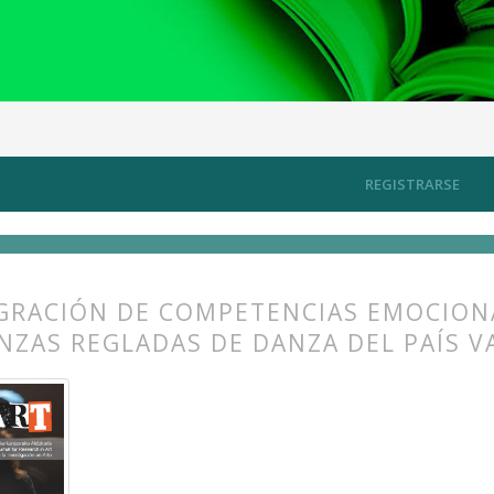
ión en danza (I)
Artículos
REGISTRARSE
GRACIÓN DE COMPETENCIAS EMOCIONA
NZAS REGLADAS DE DANZA DEL PAÍS V
s.themes.bootstrap3.article.main##
s.themes.bootstrap3.article.sidebar##