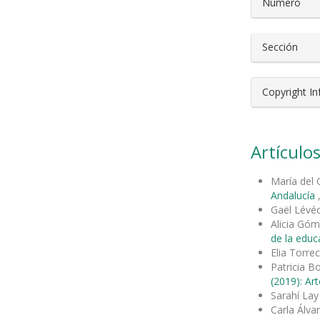
Número
Sección
Copyright I
Artículos
María del 
Andalucía
Gaël Lévé
Alicia Gó
de la educ
Elia Torre
Patricia B
(2019): Art
Sarahí Lay
Carla Álva