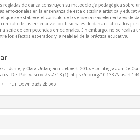
 regladas de danza construyen su metodología pedagógica sobre una
s emocionales en la enseñanza de esta disciplina artística y educati
 el que se establece el currículo de las enseñanzas elementales de d
l currículo de las enseñanzas profesionales de danza elaborados po
una serie de competencias emocionales. Sin embargo, no se realiza 
ntre los efectos esperados y la realidad de la práctica educativa.
ar
as, Edurne, y Clara Urdangarin Liebaert. 2015. «La integración De C
anza Del País Vasco».
AusArt
3 (1). https://doi.org/10.1387/ausart.144
7 | PDF Downloads
868
s.themes.bootstrap3.article.details##