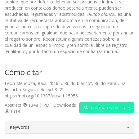
sonido, que por defecto deberían ser privadas e intimas, se
producen en contextos donde potencialmente pueden ser
escuchadas, registradas y redistribuidas. «
Ruido blanco
» es una
tentativa de recuperar la autonomía en la comunicación, de
generar una estría capaz de devolvernos la seguridad de
comunicarnos en igualdad, que pasa necesariamente por anular
el registro sonoro. Reconstituir algunas certezas sobre la
cualidad de un 'espacio limpio' y 'en sombra', libre de registro,
igualitario y por lo tanto un espacio de confianza mutua.
Cómo citar
León Mendoza, Raúl. 2016. «“Ruido blanco”, Ruido Para Una
Escucha Segura».
AusArt
3 (2).
https://doi.org/10.1387/ausart.15956.
Abstract
1348 | PDF Downloads
Más formatos de cita
1319
##plugins.themes.bootstrap3.article.d
Keywords