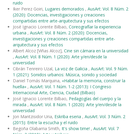
ruido
Iker Perez Goiri,
Lugares demorados
,
AusArt: Vol. 8 Núm. 2
(2020): Docencias, investigaciones y creaciones
compartidas entre arte-arquitectura y sus efectos
José Ignacio Lorente Bilbao,
Coreografíar la experiencia
urbana
,
AusArt: Vol. 8 Núm. 2 (2020): Docencias,
investigaciones y creaciones compartidas entre arte-
arquitectura y sus efectos
Albert Alcoz [Viñas Alcoz],
Cine sin cámara en la universidad
,
AusArt: Vol. 8 Núm. 1 (2020): Arte y/en/desde la
universidad
Cibrán Tenreiro Uzal,
La voz de Galicia
,
AusArt: Vol. 9 Núm.
1 (2021): Sonidos urbanos: Música, sonido y sociedad
Daniel Tomás Marquina,
«Habitar la memoria, construir la
huella»
,
AusArt: Vol. 1 Núm. 1-2 (2013): I Congreso
Internacional Arte, Ciencia, Ciudad (Bilbao)
José Ignacio Lorente Bilbao,
Pedagogías del cuerpo y la
mirada
,
AusArt: Vol. 8 Núm. 1 (2020): Arte y/en/desde la
universidad
Jon Mantzisidor Uria,
Eskriba eseria
,
AusArt: Vol. 3 Núm. 2
(2015): Entre la escucha y el ruido
Begoña Olabarria Smith,
It's show time!
,
AusArt: Vol. 7