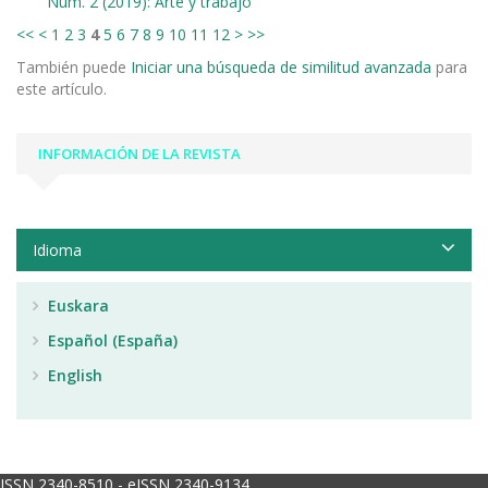
Núm. 2 (2019): Arte y trabajo
<<
<
1
2
3
4
5
6
7
8
9
10
11
12
>
>>
También puede
Iniciar una búsqueda de similitud avanzada
para
este artículo.
INFORMACIÓN DE LA REVISTA
Idioma
Euskara
Español (España)
English
ISSN 2340-8510 - eISSN 2340-9134