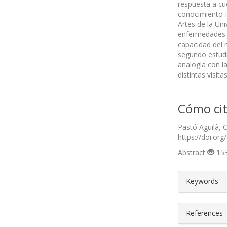
respuesta a cu
conocimiento H
Artes de la Uni
enfermedades n
capacidad del 
segundo estudi
analogía con la
distintas visit
Cómo cit
Pastó Aguilà, C
https://doi.org
Abstract
153
##plugin
Keywords
References