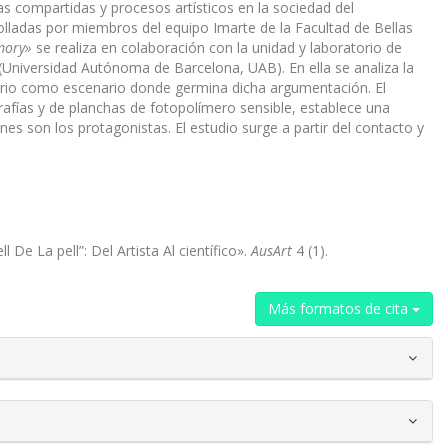
 compartidas y procesos artísticos en la sociedad del
olladas por miembros del equipo Imarte de la Facultad de Bellas
mory»
se realiza en colaboración con la unidad y laboratorio de
(Universidad Autónoma de Barcelona, UAB). En ella se analiza la
atorio como escenario donde germina dicha argumentación. El
afías y de planchas de fotopolímero sensible, establece una
nes son los protagonistas. El estudio surge a partir del contacto y
De La pell”: Del Artista Al científico».
AusArt
4 (1).
Más formatos de cita