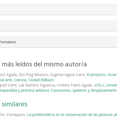
nformation
s más leídos del mismo autor/a
astó Aguilà, Eloi Puig Mestres, Eugènia Agustí Camí,
El proyecto «Scie
al Arte, Ciencia, Ciudad (Bilbao)
ustí Camí, Lali Barriere Figueroa, Cristina Pastó Aguilà,
«CEL», conve
a expandida y práctica artística: Conexiones, quiebres y desplazamient
 similares
cho Zorraquino,
La problemática en la conservación de las pinturas