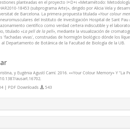
estiones planteadas en el proyecto I+D+i «Metamétodo: Metodologías
AR2010-18453 (subprograma Arte)», dirigido por Alicia Vela y desarr
versitat de Barcelona. La primera propuesta titulada «
Your colour me
euromusculares del Instituto de Investigación Hospital de Sant Pau 
razonamiento científico como verdad certera indiscutible y el labor
o, titulado
«La pell de la pell»,
mediante la visualización de cromatogr
s 'fachadas vivas', construidas de hormigón biológico dónde los líque
as al Departamento de Botánica de la Facultad de Biología de la UB.
ar
ristina, y Eugènia Agustí Camí. 2016. ««Your Colour Memory» Y “La Pell 
/10.1387/ausart.16702.
4 | PDF Downloads
543
s.themes.bootstrap3.article.details##