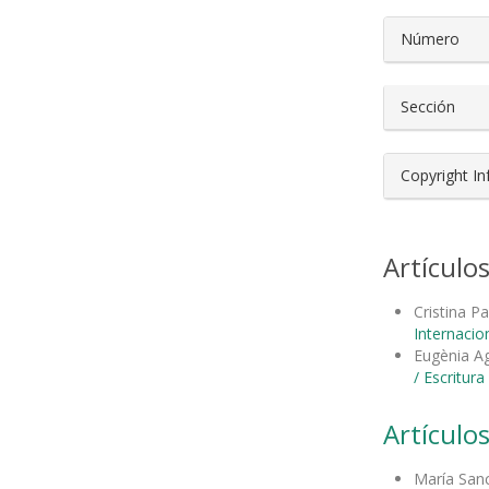
Número
Sección
Copyright I
Artículo
Cristina P
Internacion
Eugènia Ag
/ Escritur
Artículos
María San