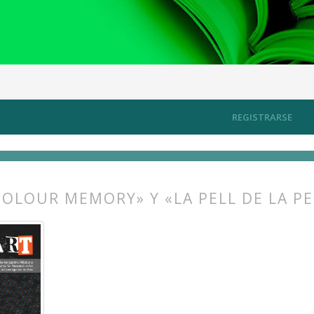
, energía, conectividad
Artículos
REGISTRARSE
OLOUR MEMORY» Y «LA PELL DE LA P
s.themes.bootstrap3.article.main##
s.themes.bootstrap3.article.sidebar##