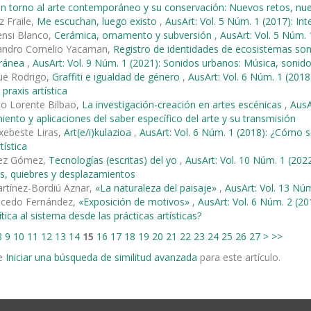
en torno al arte contemporáneo y su conservación: Nuevos retos, n
z Fraile,
Me escuchan, luego existo
,
AusArt: Vol. 5 Núm. 1 (2017): Int
ensi Blanco,
Cerámica, ornamento y subversión
,
AusArt: Vol. 5 Núm. 
jandro Cornelio Yacaman,
Registro de identidades de ecosistemas son
ránea
,
AusArt: Vol. 9 Núm. 1 (2021): Sonidos urbanos: Música, sonid
ue Rodrigo,
Graffiti e igualdad de género
,
AusArt: Vol. 6 Núm. 1 (20
 praxis artística
io Lorente Bilbao,
La investigación-creación en artes escénicas
,
AusA
ento y aplicaciones del saber específico del arte y su transmisión
xebeste Liras,
Art(e/i)kulazioa
,
AusArt: Vol. 6 Núm. 1 (2018): ¿Cómo 
tística
íez Gómez,
Tecnologías (escritas) del yo
,
AusArt: Vol. 10 Núm. 1 (2022)
s, quiebres y desplazamientos
rtínez-Bordiú Aznar,
«La naturaleza del paisaje»
,
AusArt: Vol. 13 Núm.
alcedo Fernández,
«Exposición de motivos»
,
AusArt: Vol. 6 Núm. 2 (20
tica al sistema desde las prácticas artísticas?
8
9
10
11
12
13
14
15
16
17
18
19
20
21
22
23
24
25
26
27
>
>>
e
Iniciar una búsqueda de similitud avanzada
para este artículo.