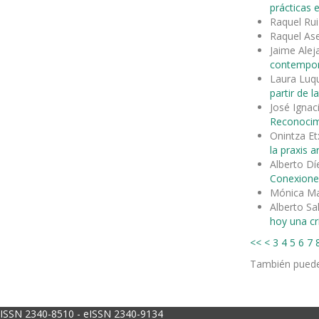
prácticas 
Raquel Rui
Raquel As
Jaime Ale
contempo
Laura Luq
partir de la
José Ignac
Reconocimi
Onintza Et
la praxis ar
Alberto D
Conexione
Mónica Ma
Alberto S
hoy una crí
<<
<
3
4
5
6
7
También pued
ISSN 2340-8510 - eISSN 2340-9134