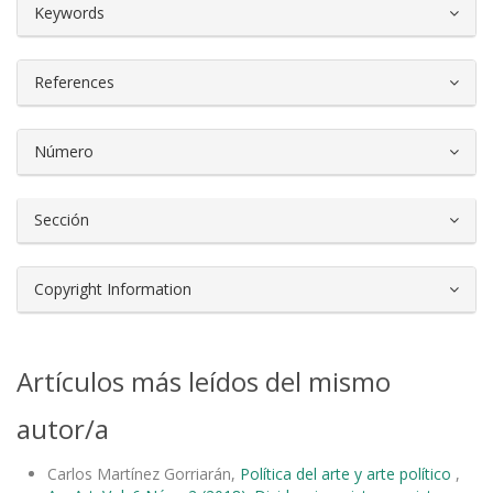
##plugins.themes.bootstrap3.article.d
Keywords
References
Número
Sección
Copyright Information
Artículos más leídos del mismo
autor/a
Carlos Martínez Gorriarán,
Política del arte y arte político
,