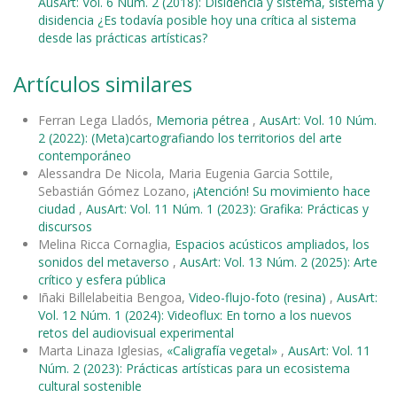
AusArt: Vol. 6 Núm. 2 (2018): Disidencia y sistema, sistema y
disidencia ¿Es todavía posible hoy una crítica al sistema
desde las prácticas artísticas?
Artículos similares
Ferran Lega Lladós,
Memoria pétrea
,
AusArt: Vol. 10 Núm.
2 (2022): (Meta)cartografiando los territorios del arte
contemporáneo
Alessandra De Nicola, Maria Eugenia Garcia Sottile,
Sebastián Gómez Lozano,
¡Atención! Su movimiento hace
ciudad
,
AusArt: Vol. 11 Núm. 1 (2023): Grafika: Prácticas y
discursos
Melina Ricca Cornaglia,
Espacios acústicos ampliados, los
sonidos del metaverso
,
AusArt: Vol. 13 Núm. 2 (2025): Arte
crítico y esfera pública
Iñaki Billelabeitia Bengoa,
Video-flujo-foto (resina)
,
AusArt:
Vol. 12 Núm. 1 (2024): Videoflux: En torno a los nuevos
retos del audiovisual experimental
Marta Linaza Iglesias,
«Caligrafía vegetal»
,
AusArt: Vol. 11
Núm. 2 (2023): Prácticas artísticas para un ecosistema
cultural sostenible