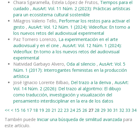
Chiara Sgaramella, Estela López de Frutos,
Tiempos para el
cuidado
,
AusArt: Vol. 11 Núm. 2 (2023): Prácticas artísticas
para un ecosistema cultural sostenible
Milagros Valerio Tello,
Performar los restos para activar el
gesto
,
AusArt: Vol. 12 Núm. 1 (2024): Videoflux: En torno a
los nuevos retos del audiovisual experimental
Paz Tornero Lorenzo,
La experimentación en el arte
audiovisual y en el cine
,
AusArt: Vol. 12 Núm. 1 (2024):
Videoflux: En torno a los nuevos retos del audiovisual
experimental
Natividad Garbayo Alvero,
Oda al silencio
,
AusArt: Vol. 5
Núm. 1 (2017): Interrogantes feministas en la producción
artística
José Ignacio Lorente Bilbao,
Del trazo a la deriva
,
AusArt:
Vol. 14 Núm. 2 (2026): Del trazo al algoritmo: El dibujo
como traducción, investigación y visualización del
pensamiento interdisciplinar en la era de los datos
<<
<
15
16
17
18
19
20
21
22
23
24
25
26
27
28
29
30
31
32
33
34
También puede
Iniciar una búsqueda de similitud avanzada
para
este artículo.