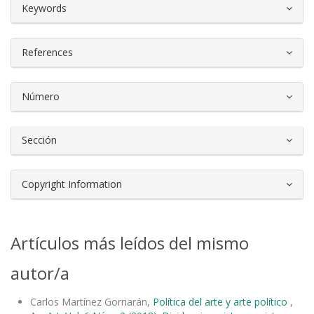
##plugins.themes.bootstrap3.article.d
Keywords
References
Número
Sección
Copyright Information
Artículos más leídos del mismo
autor/a
Carlos Martínez Gorriarán,
Política del arte y arte político
,