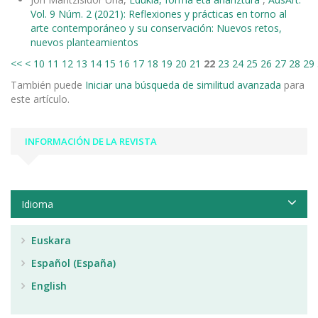
Vol. 9 Núm. 2 (2021): Reflexiones y prácticas en torno al
arte contemporáneo y su conservación: Nuevos retos,
nuevos planteamientos
<<
<
10
11
12
13
14
15
16
17
18
19
20
21
22
23
24
25
26
27
28
29
También puede
Iniciar una búsqueda de similitud avanzada
para
este artículo.
INFORMACIÓN DE LA REVISTA
Idioma
Euskara
Español (España)
English