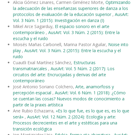
Alicia Gómez Linares, Carmen Giménez Morte,
Optimizando
la adecuación de las enseñanzas superiores de danza a los
protocolos de evaluación de la educación superior
,
AusArt:
Vol. 3 Núm. 1 (2015): Investigación en danza (I)
Mikel Arce Sagarduy,
El espacio sonoro en el arte
contemporáneo
,
AusArt: Vol. 3 Núm. 2 (2015): Entre la
escucha y el ruido
Moisés Mañas Carbonell, Marina Pastor Aguilar,
Noise into
play
,
AusArt: Vol. 3 Núm. 2 (2015): Entre la escucha y el
ruido
Cuautli Exal Martínez Sánchez,
Estructuras
transmatriarcales
,
AusArt: Vol. 5 Núm. 2 (2017): Los
circuitos del arte: Encrucijadas y derivas del arte
contemporáneo
José Antonio Soriano Colchero,
Arte, anamorfosis y
percepción espacial
,
AusArt: Vol. 6 Núm. 1 (2018): ¿Cómo
se cuentan las cosas? Nuevos modos de conocimiento a
partir de la praxis artística
Ane Rubio Echazarra,
«Es lo que fue, es lo que es, es lo que
será»
,
AusArt: Vol. 12 Núm. 2 (2024): Ecología y arte:
Procesos decrecientes en el arte y estéticas para una
transición ecológica
Jon Mantzisidor Uria,
Edukia, forma eta ahanztura
,
AusArt: