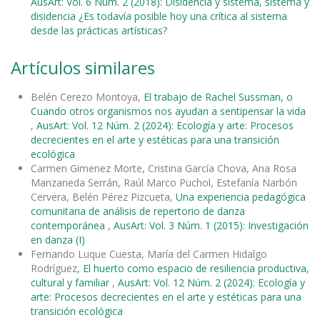
AusArt: Vol. 6 Núm. 2 (2018): Disidencia y sistema, sistema y
disidencia ¿Es todavía posible hoy una crítica al sistema
desde las prácticas artísticas?
Artículos similares
Belén Cerezo Montoya,
El trabajo de Rachel Sussman, o
Cuando otros organismos nos ayudan a sentipensar la vida
,
AusArt: Vol. 12 Núm. 2 (2024): Ecología y arte: Procesos
decrecientes en el arte y estéticas para una transición
ecológica
Carmen Gimenez Morte, Cristina García Chova, Ana Rosa
Manzaneda Serrán, Raúl Marco Puchol, Estefanía Narbón
Cervera, Belén Pérez Pizcueta,
Una experiencia pedagógica
comunitaria de análisis de repertorio de danza
contemporánea
,
AusArt: Vol. 3 Núm. 1 (2015): Investigación
en danza (I)
Fernando Luque Cuesta, María del Carmen Hidalgo
Rodríguez,
El huerto como espacio de resiliencia productiva,
cultural y familiar
,
AusArt: Vol. 12 Núm. 2 (2024): Ecología y
arte: Procesos decrecientes en el arte y estéticas para una
transición ecológica