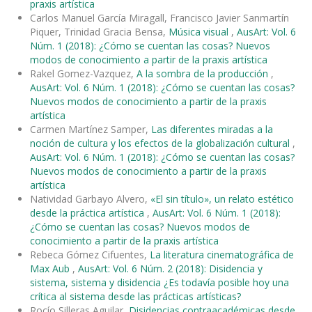
praxis artística
Carlos Manuel García Miragall, Francisco Javier Sanmartín
Piquer, Trinidad Gracia Bensa,
Música visual
,
AusArt: Vol. 6
Núm. 1 (2018): ¿Cómo se cuentan las cosas? Nuevos
modos de conocimiento a partir de la praxis artística
Rakel Gomez-Vazquez,
A la sombra de la producción
,
AusArt: Vol. 6 Núm. 1 (2018): ¿Cómo se cuentan las cosas?
Nuevos modos de conocimiento a partir de la praxis
artística
Carmen Martínez Samper,
Las diferentes miradas a la
noción de cultura y los efectos de la globalización cultural
,
AusArt: Vol. 6 Núm. 1 (2018): ¿Cómo se cuentan las cosas?
Nuevos modos de conocimiento a partir de la praxis
artística
Natividad Garbayo Alvero,
«El sin título», un relato estético
desde la práctica artística
,
AusArt: Vol. 6 Núm. 1 (2018):
¿Cómo se cuentan las cosas? Nuevos modos de
conocimiento a partir de la praxis artística
Rebeca Gómez Cifuentes,
La literatura cinematográfica de
Max Aub
,
AusArt: Vol. 6 Núm. 2 (2018): Disidencia y
sistema, sistema y disidencia ¿Es todavía posible hoy una
crítica al sistema desde las prácticas artísticas?
Rocío Silleras Aguilar,
Disidencias contraacadémicas desde