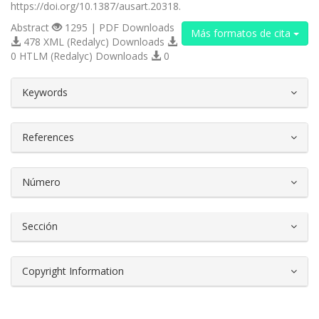
https://doi.org/10.1387/ausart.20318.
Abstract
1295 | PDF Downloads
Más formatos de cita
478 XML (Redalyc) Downloads
0 HTLM (Redalyc) Downloads
0
##plugins.themes.bootstrap3.article.d
Keywords
References
Número
Sección
Copyright Information