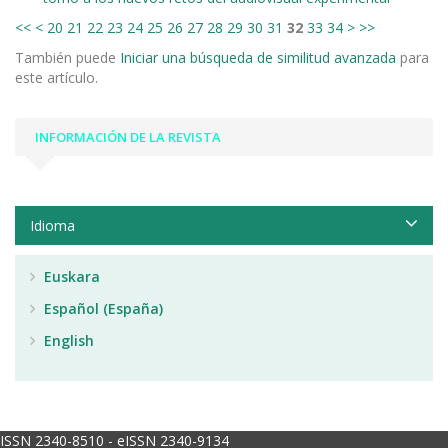
<<
<
20
21
22
23
24
25
26
27
28
29
30
31
32
33
34
>
>>
También puede
Iniciar una búsqueda de similitud avanzada
para
este artículo.
INFORMACIÓN DE LA REVISTA
Idioma
Euskara
Español (España)
English
ISSN 2340-8510 - eISSN 2340-9134