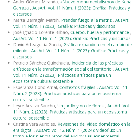
Ander Gómez Miranda,
«Nuevo monumentalismo» de Kepa
Garraza
,
AusArt: Vol. 11 Núm. 1 (2023): Grafika: Prácticas y
discursos
Marta Barragán Martín,
Prender fuego a la matriz
,
AusArt:
Vol. 11 Núm. 1 (2023): Grafika: Prácticas y discursos
José Ignacio Lorente Bilbao,
Cuerpo, huella y performance
,
AusArt: Vol. 11 Núm. 1 (2023): Grafika: Prácticas y discursos
David Arteagoitia García,
Gráfica expandida en el cambio de
milenio
,
AusArt: Vol. 11 Núm. 1 (2023): Grafika: Prácticas y
discursos
Patricio Sánchez Quinchuela,
Incidencia de las prácticas
artísticas en la transformación social del territorio
,
AusArt:
Vol. 11 Núm. 2 (2023): Prácticas artísticas para un
ecosistema cultural sostenible
Esperanza Cobo Arnal,
Contextos frágiles
,
AusArt: Vol. 11
Núm. 2 (2023): Prácticas artísticas para un ecosistema
cultural sostenible
Leyre Arraiza Sancho,
Un jardín y no de flores
,
AusArt: Vol.
11 Núm. 2 (2023): Prácticas artísticas para un ecosistema
cultural sostenible
Cristina Vera Aurioles,
Revisiones del vídeo doméstico en la
era digital
,
AusArt: Vol. 12 Núm. 1 (2024): Videoflux: En
torno a los nuevos retos del audiovisual experimental