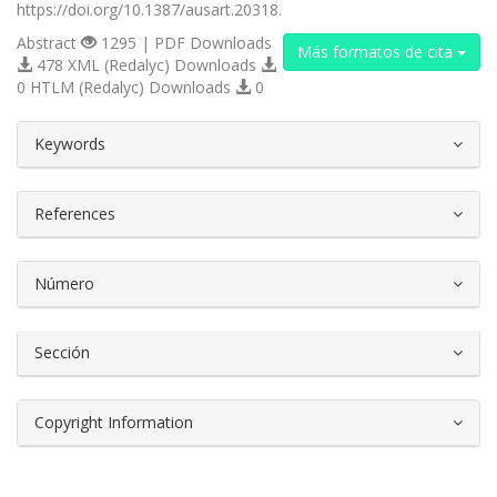
https://doi.org/10.1387/ausart.20318.
Abstract
1295 | PDF Downloads
Más formatos de cita
478 XML (Redalyc) Downloads
0 HTLM (Redalyc) Downloads
0
##plugins.themes.bootstrap3.article.d
Keywords
References
Número
Sección
Copyright Information