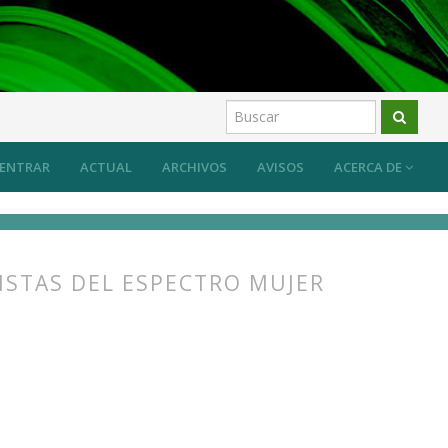
 sistema desde las prácticas artísticas?
Artículos
ENTRAR
ACTUAL
ARCHIVOS
AVISOS
ACERCA DE
ISTAS DEL ESPECTRO MUJER