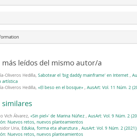
nformation
s más leídos del mismo autor/a
ía-Oliveros Hedilla,
Sabotear el 'big daddy mainframe' en Internet
,
Au
 artística
ía-Oliveros Hedilla,
«El beso en el bosque»
,
AusArt: Vol. 11 Núm. 2 (2
 similares
to Vich Álvarez,
«Sin piel»' de Marina Núñez
,
AusArt: Vol. 9 Núm. 2 (2
ión: Nuevos retos, nuevos planteamientos
sidor Uria,
Edukia, forma eta ahanztura
,
AusArt: Vol. 9 Núm. 2 (2021
ión: Nuevos retos, nuevos planteamientos