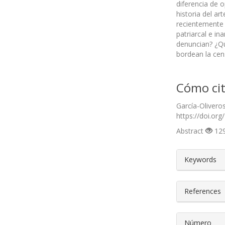
diferencia de 
historia del ar
recientemente 
patriarcal e in
denuncian? ¿Qu
bordean la cen
Cómo cit
García-Olivero
https://doi.org
Abstract
129
##plugin
Keywords
References
Número