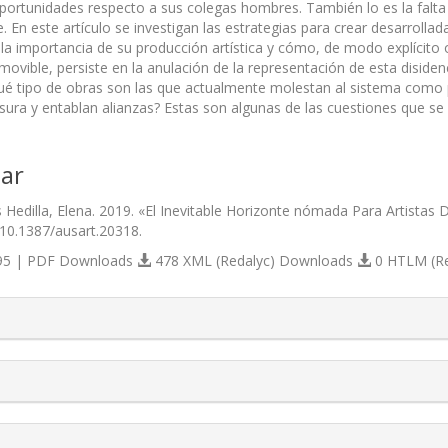
oportunidades respecto a sus colegas hombres. También lo es la falta
te. En este artículo se investigan las estrategias para crear desarrol
la importancia de su producción artística y cómo, de modo explícito o
amovible, persiste en la anulación de la representación de esta disid
é tipo de obras son las que actualmente molestan al sistema como 
sura y entablan alianzas? Estas son algunas de las cuestiones que se a
ar
s Hedilla, Elena. 2019. «El Inevitable Horizonte nómada Para Artistas
/10.1387/ausart.20318.
5 | PDF Downloads
478 XML (Redalyc) Downloads
0 HTLM (R
s.themes.bootstrap3.article.details##