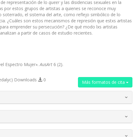
 de representación de lo
queer
y las disidencias sexuales en la
ladas por estos grupos de artistas a quienes se reconoce muy
 soterrado, el sistema del arte, como reflejo simbólico de lo
encia. ¿Cuáles son estos mecanismos de represión que estxs artistas
para emprender su persecución? ¿De qué modo lxs artistas
nalizan a partir de casos de estudio recientes.
 Del Espectro Mujer».
AusArt
6 (2).
edalyc) Downloads
0
Más formatos de cita