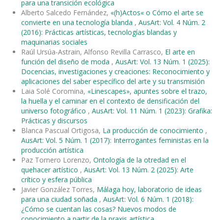
para una transición ecológica
Alberto Salcedo Fernández,
«(h)Actos« o Cómo el arte se
convierte en una tecnología blanda
,
AusArt: Vol. 4 Núm. 2
(2016): Prácticas artísticas, tecnologías blandas y
maquinarias sociales
Raúl Ursúa-Astrain, Alfonso Revilla Carrasco,
El arte en
función del diseño de moda
,
AusArt: Vol. 13 Núm. 1 (2025):
Docencias, investigaciones y creaciones: Reconocimiento y
aplicaciones del saber específico del arte y su transmisión
Laia Solé Coromina,
«Linescapes», apuntes sobre el trazo,
la huella y el caminar en el contexto de densificación del
universo fotográfico
,
AusArt: Vol. 11 Núm. 1 (2023): Grafika:
Prácticas y discursos
Blanca Pascual Ortigosa,
La producción de conocimiento
,
AusArt: Vol. 5 Núm. 1 (2017): Interrogantes feministas en la
producción artística
Paz Tornero Lorenzo,
Ontología de la otredad en el
quehacer artístico
,
AusArt: Vol. 13 Núm. 2 (2025): Arte
crítico y esfera pública
Javier González Torres,
Málaga hoy, laboratorio de ideas
para una ciudad soñada
,
AusArt: Vol. 6 Núm. 1 (2018):
¿Cómo se cuentan las cosas? Nuevos modos de
conocimiento a partir de la praxis artística