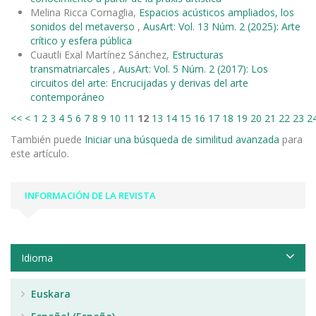
Melina Ricca Cornaglia,
Espacios acústicos ampliados, los
sonidos del metaverso
,
AusArt: Vol. 13 Núm. 2 (2025): Arte
crítico y esfera pública
Cuautli Exal Martínez Sánchez,
Estructuras
transmatriarcales
,
AusArt: Vol. 5 Núm. 2 (2017): Los
circuitos del arte: Encrucijadas y derivas del arte
contemporáneo
<<
<
1
2
3
4
5
6
7
8
9
10
11
12
13
14
15
16
17
18
19
20
21
22
23
2
También puede
Iniciar una búsqueda de similitud avanzada
para
este artículo.
INFORMACIÓN DE LA REVISTA
Idioma
Euskara