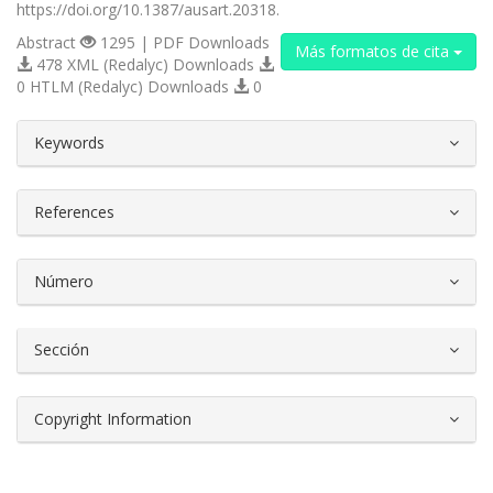
https://doi.org/10.1387/ausart.20318.
Abstract
1295 | PDF Downloads
Más formatos de cita
478 XML (Redalyc) Downloads
0 HTLM (Redalyc) Downloads
0
##plugins.themes.bootstrap3.article.d
Keywords
References
Número
Sección
Copyright Information