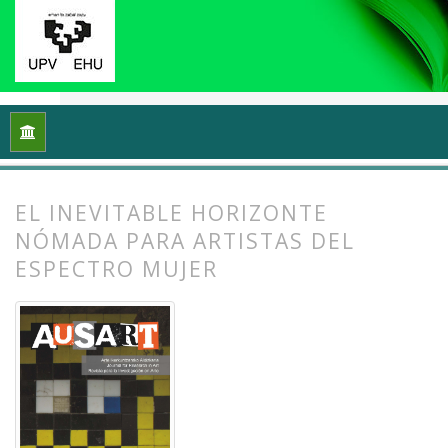
Inicio
Archivos
Vol. 6 Núm. 2 (2018): Disidencia y sistema, si
EL INEVITABLE HORIZONTE
NÓMADA PARA ARTISTAS DEL
ESPECTRO MUJER
##plugins.themes.bootstrap3.article.
##plugins.themes.bootstrap3.article.