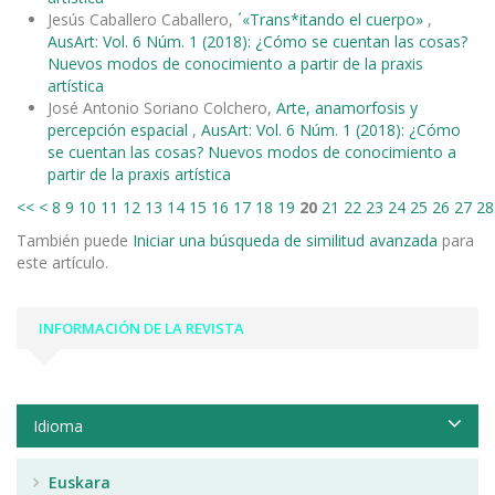
Jesús Caballero Caballero,
´«Trans*itando el cuerpo»
,
AusArt: Vol. 6 Núm. 1 (2018): ¿Cómo se cuentan las cosas?
Nuevos modos de conocimiento a partir de la praxis
artística
José Antonio Soriano Colchero,
Arte, anamorfosis y
percepción espacial
,
AusArt: Vol. 6 Núm. 1 (2018): ¿Cómo
se cuentan las cosas? Nuevos modos de conocimiento a
partir de la praxis artística
<<
<
8
9
10
11
12
13
14
15
16
17
18
19
20
21
22
23
24
25
26
27
28
También puede
Iniciar una búsqueda de similitud avanzada
para
este artículo.
INFORMACIÓN DE LA REVISTA
Idioma
Euskara