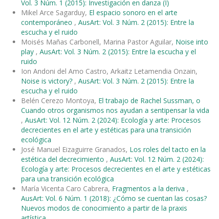
Vol. 3 Núm. 1 (2015): Investigación en danza (I)
Mikel Arce Sagarduy,
El espacio sonoro en el arte
contemporáneo
,
AusArt: Vol. 3 Núm. 2 (2015): Entre la
escucha y el ruido
Moisés Mañas Carbonell, Marina Pastor Aguilar,
Noise into
play
,
AusArt: Vol. 3 Núm. 2 (2015): Entre la escucha y el
ruido
Ion Andoni del Amo Castro, Arkaitz Letamendia Onzain,
Noise is victory?
,
AusArt: Vol. 3 Núm. 2 (2015): Entre la
escucha y el ruido
Belén Cerezo Montoya,
El trabajo de Rachel Sussman, o
Cuando otros organismos nos ayudan a sentipensar la vida
,
AusArt: Vol. 12 Núm. 2 (2024): Ecología y arte: Procesos
decrecientes en el arte y estéticas para una transición
ecológica
José Manuel Eizaguirre Granados,
Los roles del tacto en la
estética del decrecimiento
,
AusArt: Vol. 12 Núm. 2 (2024):
Ecología y arte: Procesos decrecientes en el arte y estéticas
para una transición ecológica
María Vicenta Caro Cabrera,
Fragmentos a la deriva
,
AusArt: Vol. 6 Núm. 1 (2018): ¿Cómo se cuentan las cosas?
Nuevos modos de conocimiento a partir de la praxis
artística