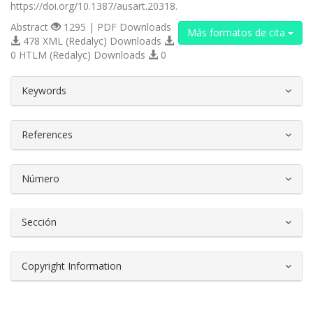
https://doi.org/10.1387/ausart.20318.
Abstract
1295 | PDF Downloads
Más formatos de cita
478 XML (Redalyc) Downloads
0 HTLM (Redalyc) Downloads
0
##plugins.themes.bootstrap3.article.d
Keywords
References
Número
Sección
Copyright Information