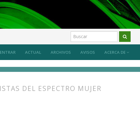
 sistema desde las prácticas artísticas?
Artículos
ENTRAR
ACTUAL
ARCHIVOS
AVISOS
ACERCA DE
ISTAS DEL ESPECTRO MUJER