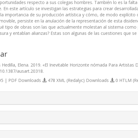
oportunidades respecto a sus colegas hombres. También lo es la falta
te. En este artículo se investigan las estrategias para crear desarrol
la importancia de su producción artística y cómo, de modo explícito o
amovible, persiste en la anulación de la representación de esta disid
é tipo de obras son las que actualmente molestan al sistema como 
sura y entablan alianzas? Estas son algunas de las cuestiones que se a
ar
s Hedilla, Elena. 2019. «El Inevitable Horizonte nómada Para Artistas
/10.1387/ausart.20318.
5 | PDF Downloads
478 XML (Redalyc) Downloads
0 HTLM (R
s.themes.bootstrap3.article.details##