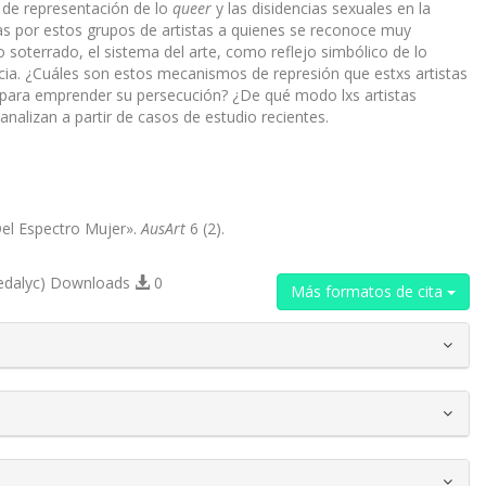
 de representación de lo
queer
y las disidencias sexuales en la
ladas por estos grupos de artistas a quienes se reconoce muy
 soterrado, el sistema del arte, como reflejo simbólico de lo
encia. ¿Cuáles son estos mecanismos de represión que estxs artistas
para emprender su persecución? ¿De qué modo lxs artistas
nalizan a partir de casos de estudio recientes.
 Del Espectro Mujer».
AusArt
6 (2).
edalyc) Downloads
0
Más formatos de cita