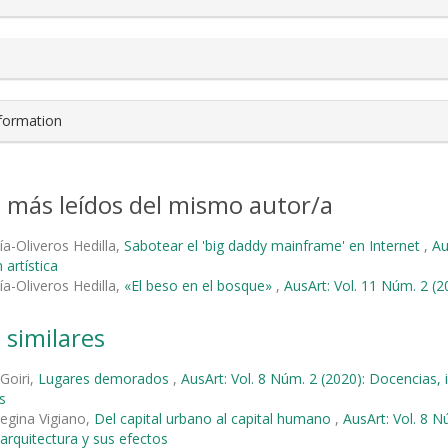
nformation
s más leídos del mismo autor/a
ía-Oliveros Hedilla,
Sabotear el 'big daddy mainframe' en Internet
,
Au
 artística
ía-Oliveros Hedilla,
«El beso en el bosque»
,
AusArt: Vol. 11 Núm. 2 (2
 similares
 Goiri,
Lugares demorados
,
AusArt: Vol. 8 Núm. 2 (2020): Docencias, 
s
Regina Vigiano,
Del capital urbano al capital humano
,
AusArt: Vol. 8 
-arquitectura y sus efectos