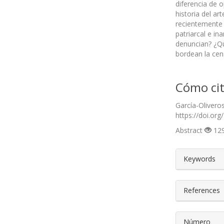
diferencia de 
historia del ar
recientemente 
patriarcal e in
denuncian? ¿Qu
bordean la cen
Cómo cit
García-Olivero
https://doi.org
Abstract
129
##plugin
Keywords
References
Número