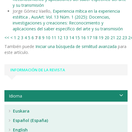
y su transmisión
Jorge Gómez Vaello,
Experiencia mítica en la experiencia
estética
,
AusArt: Vol. 13 Núm. 1 (2025): Docencias,
investigaciones y creaciones: Reconocimiento y
aplicaciones del saber específico del arte y su transmisión
<<
<
1
2
3
4
5
6
7
8
9
10
11
12
13
14
15
16
17
18
19
20
21
22
23
2
También puede
Iniciar una búsqueda de similitud avanzada
para
este artículo.
INFORMACIÓN DE LA REVISTA
Idioma
Euskara
Español (España)
English