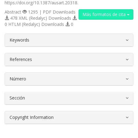
https://doi.org/10.1387/ausart.20318.
Abstract
1295 | PDF Downloads
Más formatos de cita
478 XML (Redalyc) Downloads
0 HTLM (Redalyc) Downloads
0
##plugins.themes.bootstrap3.article.d
Keywords
References
Número
Sección
Copyright Information