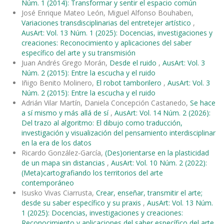
Núm. 1 (2014): Transformar y sentir el espacio común
José Enrique Mateo León, Miguel Alfonso Bouhaben,
Variaciones transdisciplinarias del entretejer artístico
,
AusArt: Vol. 13 Núm. 1 (2025): Docencias, investigaciones y
creaciones: Reconocimiento y aplicaciones del saber
específico del arte y su transmisión
Juan Andrés Grego Morán,
Desde el ruido
,
AusArt: Vol. 3
Núm. 2 (2015): Entre la escucha y el ruido
Iñigo Benito Molinero,
El robot tamborilero
,
AusArt: Vol. 3
Núm. 2 (2015): Entre la escucha y el ruido
Adrián Vilar Martín, Daniela Concepción Castanedo,
Se hace
a sí mismo y más allá de sí
,
AusArt: Vol. 14 Núm. 2 (2026):
Del trazo al algoritmo: El dibujo como traducción,
investigación y visualización del pensamiento interdisciplinar
en la era de los datos
Ricardo González-García,
(Des)orientarse en la plasticidad
de un mapa sin distancias
,
AusArt: Vol. 10 Núm. 2 (2022):
(Meta)cartografiando los territorios del arte
contemporáneo
Isusko Vivas Ciarrusta,
Crear, enseñar, transmitir el arte;
desde su saber específico y su praxis
,
AusArt: Vol. 13 Núm.
1 (2025): Docencias, investigaciones y creaciones:
Reconocimiento y aplicaciones del saber específico del arte